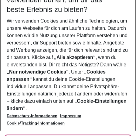
11.08.26
–
09.08.27
5-8 Nächte
beste Erlebnis zu bieten?
Wer wird verreisen
Wir verwenden Cookies und ähnliche Technologien, um
2 Erwachsene
Keine Kinder
unsere Webseite für dich am Laufen zu halten. Dadurch
können wir die Nutzung unserer Plattform verstehen und
Mehr Filter anzeigen
verbessern, dir Support bieten sowie Inhalte, Angebote
und Werbung anzeigen, die für dich relevant sind und zu
dir passen. Klicke auf
„Alle akzeptieren“
, wenn du
einverstanden bist. Dir reicht das Nötigste? Dann wähle
„Nur notwendige Cookies“
. Unter
„Cookies
anpassen“
kannst du deine Cookie-Einstellungen
Footer
Footer navigation
individuell anpassen. Du kannst deine Privatsphäre-
Über uns
Einstellungen natürlich jederzeit ändern oder widerrufen
AGB
– klicke dazu einfach unten auf
„Cookie-Einstellungen
Service & Hilfe
Bestpreisgarantie
ändern“
.
Datenschutz-Informationen
Impressum
Agenturbetreuung
Cookie-Einstellungen ändern
Folge uns
Barrierefreies Reisen
Cookie/Tracking-Informationen
Cookie-Richtlinie
Check-in
Datenschutz