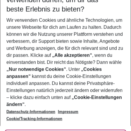
10.08.26
–
08.08.27
5-8 Nächte
beste Erlebnis zu bieten?
Wer wird verreisen
Wir verwenden Cookies und ähnliche Technologien, um
2 Erwachsene
Keine Kinder
unsere Webseite für dich am Laufen zu halten. Dadurch
können wir die Nutzung unserer Plattform verstehen und
Mehr Filter anzeigen
verbessern, dir Support bieten sowie Inhalte, Angebote
und Werbung anzeigen, die für dich relevant sind und zu
dir passen. Klicke auf
„Alle akzeptieren“
, wenn du
einverstanden bist. Dir reicht das Nötigste? Dann wähle
„Nur notwendige Cookies“
. Unter
„Cookies
anpassen“
kannst du deine Cookie-Einstellungen
Footer
Footer navigation
individuell anpassen. Du kannst deine Privatsphäre-
Über uns
Einstellungen natürlich jederzeit ändern oder widerrufen
AGB
– klicke dazu einfach unten auf
„Cookie-Einstellungen
Service & Hilfe
Bestpreisgarantie
ändern“
.
Datenschutz-Informationen
Impressum
Agenturbetreuung
Cookie-Einstellungen ändern
Folge uns
Barrierefreies Reisen
Cookie/Tracking-Informationen
Cookie-Richtlinie
Check-in
Datenschutz