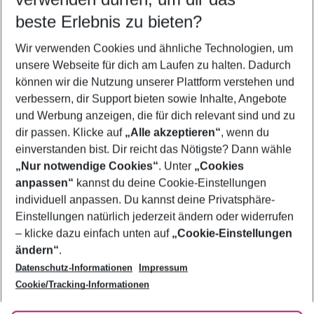
08.08.26
–
06.08.27
5-8 Nächte
beste Erlebnis zu bieten?
Wer wird verreisen
Wir verwenden Cookies und ähnliche Technologien, um
2 Erwachsene
Keine Kinder
unsere Webseite für dich am Laufen zu halten. Dadurch
können wir die Nutzung unserer Plattform verstehen und
Mehr Filter anzeigen
verbessern, dir Support bieten sowie Inhalte, Angebote
und Werbung anzeigen, die für dich relevant sind und zu
dir passen. Klicke auf
„Alle akzeptieren“
, wenn du
einverstanden bist. Dir reicht das Nötigste? Dann wähle
„Nur notwendige Cookies“
. Unter
„Cookies
anpassen“
kannst du deine Cookie-Einstellungen
Footer
Footer navigation
individuell anpassen. Du kannst deine Privatsphäre-
Über uns
Einstellungen natürlich jederzeit ändern oder widerrufen
AGB
– klicke dazu einfach unten auf
„Cookie-Einstellungen
Service & Hilfe
Bestpreisgarantie
ändern“
.
Datenschutz-Informationen
Impressum
Agenturbetreuung
Cookie-Einstellungen ändern
Folge uns
Barrierefreies Reisen
Cookie/Tracking-Informationen
Cookie-Richtlinie
Check-in
Datenschutz