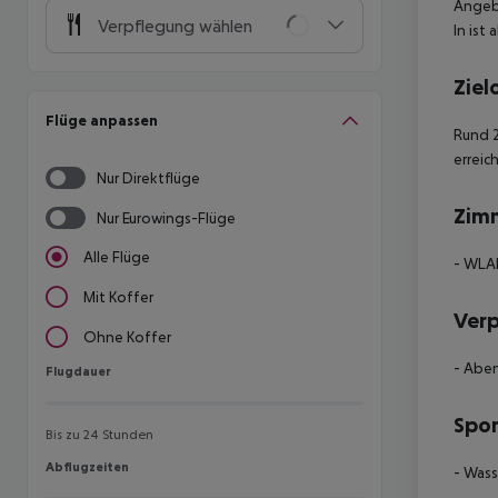
Angebo
Verpflegung wählen
In ist
Ziel
Flüge anpassen
Rund 2
erreic
Nur Direktflüge
Zim
Nur Eurowings-Flüge
Alle Flüge
- WLAN
Mit Koffer
Ver
Ohne Koffer
- Aben
Flugdauer
Flugdauer
Spor
Bis zu 24 Stunden
Abflugzeiten
Abflugzeiten
- Wass