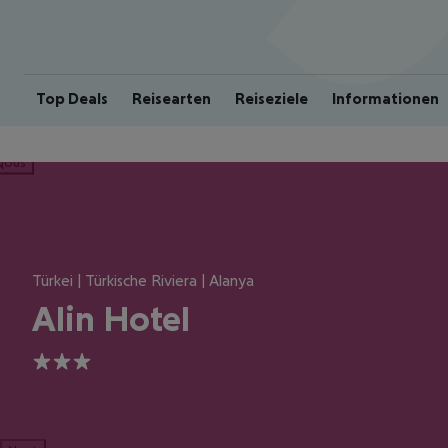
Top Deals
Reisearten
Reiseziele
Informationen
ious
Türkei | Türkische Riviera | Alanya
Alin Hotel
3