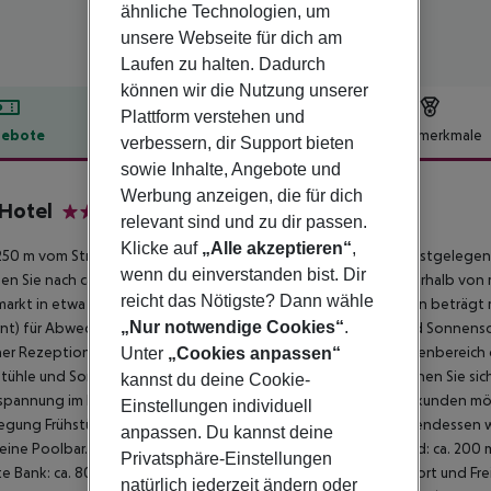
ähnliche Technologien, um
unsere Webseite für dich am
Laufen zu halten. Dadurch
können wir die Nutzung unserer
Plattform verstehen und
ebote
Hotelbeschreibung
Hotelmerkmale
verbessern, dir Support bieten
sowie Inhalte, Angebote und
lbeschreibung
Werbung anzeigen, die für dich
 Hotel
relevant sind und zu dir passen.
3
Klicke auf
„Alle akzeptieren“
,
50 m vom Strand entfernt liegt das Hotel Alin Hotel. Die nächstgelegens
wenn du einverstanden bist. Dir
hen Sie nach ca. 2,5 km. Shoppingmöglichkeiten finden Sie innerhalb von
reicht das Nötigste? Dann wähle
arkt in etwa 300 m Entfernung. Die Entfernung zum Flughafen beträgt r
„Nur notwendige Cookies“
.
nt) für Abwechslung im Urlaub. Am Strand stehen Auflagen und Sonnens
ner Rezeption, einer Lobbybar, WLAN sowie einem Lift. Im Außenbereich 
Unter
„Cookies anpassen“
tühle und Sonnenschirme für Sie bereitstehen. Bei Bedarf können Sie si
kannst du deine Cookie-
pannung im Hotel beträgt 220 Volt. Wer die Urlaubsregion erkunden mö
Einstellungen individuell
egung Frühstück wird vom Buffet angeboten. Mittag- und Abendessen werde
anpassen. Du kannst deine
eine Poolbar. Entfernungen Bushaltestelle: ca. 600 m Taxistand: ca. 200
Privatsphäre-Einstellungen
e Bank: ca. 800 m Nächste Touristeninformation: ca. 500 m Sport und F
natürlich jederzeit ändern oder