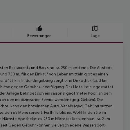
Bewertungen
Lage
ten Restaurants und Bars sind ca. 250 m entfernt. Die Altstadt
 rund 750 m, für den Einkauf von Lebensmitteln gibt es einen
und 125 km. In der Umgebung sorgt eine Diskothek (ca. 3 km
chirme gegen Gebühr zur Verfügung. Das Hotel ist ausgestattet
der Anlage befindet sich ein saisonal geöffneter Pool, an dem
ch an den medizinischen Service wenden (geg. Gebühr). Die
chte, kann den hotelnahen Auto-Verleih (geg. Gebühr) nutzen.
n als Menu serviert. Für Ihr leibliches Wohl finden Sie im
 m Nächste Apotheke: ca. 250 m Nächstes Krankenhaus: ca. 2 km
reizeit Gegen Gebühr können Sie verschiedene Wassersport-