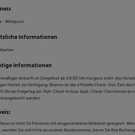
ness
a - Whirlpool
tzliche Informationen
itkarten
tige Informationen
anmäßiger Ankunft im Zielgebiet ab 04:00 Uhr morgens steht das Hotelz
igen Hotels zur Verfügung. Ebenso ist die offizielle Check-Out-Zeit des 
00 Uhr am Folgetag ein. Früh-Check-In bzw. Spät-Check-Out können je n
hinzugebucht werden.
eis:
Reise ist nicht für Personen mit eingeschränkter Mobilität geeignet. We
 wenden Sie sich bitte an unseren Kundenservice, bevor Sie Ihre Buchung