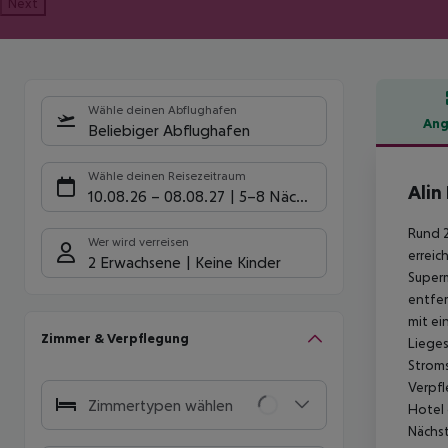
Next
Wähle deinen Abflughafen
Ang
Beliebiger Abflughafen
Hote
Wähle deinen Reisezeitraum
Alin
10.08.26
–
08.08.27
5-8 Nächte
Rund 2
Wer wird verreisen
erreic
2 Erwachsene
Keine Kinder
Superm
entfer
mit ei
Zimmer & Verpflegung
Lieges
Stroms
Verpfl
Zimmertypen wählen
Hotel 
Nächst