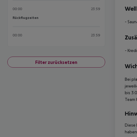
Well
00:00
23:59
Rückflugzeiten
Rückflugzeiten
- Saun
00:00
23:59
Zusä
- Kred
Filter zurücksetzen
Wich
Bei pl
jeweil
bis 3:
Team 
Hinw
Diese 
haben,