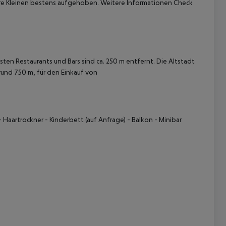
hre Kleinen bestens aufgehoben. Weitere Informationen Check
ten Restaurants und Bars sind ca. 250 m entfernt. Die Altstadt
rund 750 m, für den Einkauf von
 akzeptieren
aartrockner - Kinderbett (auf Anfrage) - Balkon - Minibar