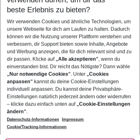
11.08.26
–
09.08.27
5-8 Nächte
beste Erlebnis zu bieten?
Wer wird verreisen
Wir verwenden Cookies und ähnliche Technologien, um
2 Erwachsene
Keine Kinder
unsere Webseite für dich am Laufen zu halten. Dadurch
können wir die Nutzung unserer Plattform verstehen und
Mehr Filter anzeigen
verbessern, dir Support bieten sowie Inhalte, Angebote
und Werbung anzeigen, die für dich relevant sind und zu
dir passen. Klicke auf
„Alle akzeptieren“
, wenn du
einverstanden bist. Dir reicht das Nötigste? Dann wähle
„Nur notwendige Cookies“
. Unter
„Cookies
anpassen“
kannst du deine Cookie-Einstellungen
Footer
Footer navigation
individuell anpassen. Du kannst deine Privatsphäre-
Über uns
Einstellungen natürlich jederzeit ändern oder widerrufen
AGB
– klicke dazu einfach unten auf
„Cookie-Einstellungen
Service & Hilfe
Bestpreisgarantie
ändern“
.
Datenschutz-Informationen
Impressum
Agenturbetreuung
Cookie-Einstellungen ändern
Folge uns
Barrierefreies Reisen
Cookie/Tracking-Informationen
Cookie-Richtlinie
Check-in
Datenschutz