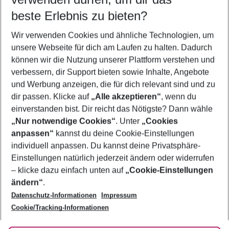
09.08.26
–
07.08.27
5-8 Nächte
beste Erlebnis zu bieten?
Wer wird verreisen
Wir verwenden Cookies und ähnliche Technologien, um
2 Erwachsene
Keine Kinder
unsere Webseite für dich am Laufen zu halten. Dadurch
können wir die Nutzung unserer Plattform verstehen und
Mehr Filter anzeigen
verbessern, dir Support bieten sowie Inhalte, Angebote
und Werbung anzeigen, die für dich relevant sind und zu
dir passen. Klicke auf
„Alle akzeptieren“
, wenn du
einverstanden bist. Dir reicht das Nötigste? Dann wähle
„Nur notwendige Cookies“
. Unter
„Cookies
anpassen“
kannst du deine Cookie-Einstellungen
Footer
Footer navigation
individuell anpassen. Du kannst deine Privatsphäre-
Über uns
Einstellungen natürlich jederzeit ändern oder widerrufen
AGB
– klicke dazu einfach unten auf
„Cookie-Einstellungen
Service & Hilfe
Bestpreisgarantie
ändern“
.
Datenschutz-Informationen
Impressum
Agenturbetreuung
Cookie-Einstellungen ändern
Folge uns
Barrierefreies Reisen
Cookie/Tracking-Informationen
Cookie-Richtlinie
Check-in
Datenschutz