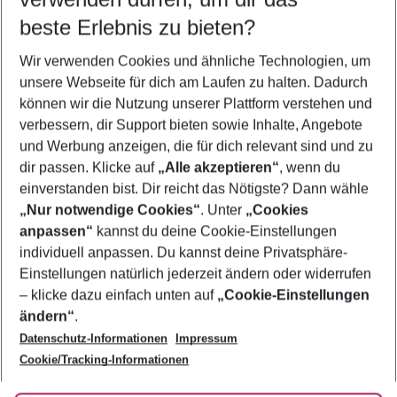
12.08.26
–
10.08.27
5-8 Nächte
beste Erlebnis zu bieten?
Wer wird verreisen
Wir verwenden Cookies und ähnliche Technologien, um
2 Erwachsene
Keine Kinder
unsere Webseite für dich am Laufen zu halten. Dadurch
können wir die Nutzung unserer Plattform verstehen und
Mehr Filter anzeigen
verbessern, dir Support bieten sowie Inhalte, Angebote
und Werbung anzeigen, die für dich relevant sind und zu
dir passen. Klicke auf
„Alle akzeptieren“
, wenn du
einverstanden bist. Dir reicht das Nötigste? Dann wähle
„Nur notwendige Cookies“
. Unter
„Cookies
anpassen“
kannst du deine Cookie-Einstellungen
Footer
Footer navigation
individuell anpassen. Du kannst deine Privatsphäre-
Über uns
Einstellungen natürlich jederzeit ändern oder widerrufen
AGB
– klicke dazu einfach unten auf
„Cookie-Einstellungen
Service & Hilfe
Bestpreisgarantie
ändern“
.
Datenschutz-Informationen
Impressum
Agenturbetreuung
Cookie-Einstellungen ändern
Folge uns
Barrierefreies Reisen
Cookie/Tracking-Informationen
Cookie-Richtlinie
Check-in
Datenschutz