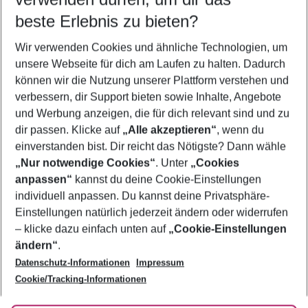
09.08.26
–
07.08.27
5-8 Nächte
beste Erlebnis zu bieten?
Wer wird verreisen
Wir verwenden Cookies und ähnliche Technologien, um
2 Erwachsene
Keine Kinder
unsere Webseite für dich am Laufen zu halten. Dadurch
können wir die Nutzung unserer Plattform verstehen und
Mehr Filter anzeigen
verbessern, dir Support bieten sowie Inhalte, Angebote
und Werbung anzeigen, die für dich relevant sind und zu
dir passen. Klicke auf
„Alle akzeptieren“
, wenn du
einverstanden bist. Dir reicht das Nötigste? Dann wähle
„Nur notwendige Cookies“
. Unter
„Cookies
anpassen“
kannst du deine Cookie-Einstellungen
Footer
Footer navigation
individuell anpassen. Du kannst deine Privatsphäre-
Über uns
Einstellungen natürlich jederzeit ändern oder widerrufen
AGB
– klicke dazu einfach unten auf
„Cookie-Einstellungen
Service & Hilfe
Bestpreisgarantie
ändern“
.
Datenschutz-Informationen
Impressum
Agenturbetreuung
Cookie-Einstellungen ändern
Folge uns
Barrierefreies Reisen
Cookie/Tracking-Informationen
Cookie-Richtlinie
Check-in
Datenschutz