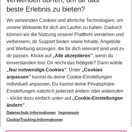
12.08.26
–
10.08.27
5-8 Nächte
beste Erlebnis zu bieten?
Wer wird verreisen
Wir verwenden Cookies und ähnliche Technologien, um
2 Erwachsene
Keine Kinder
unsere Webseite für dich am Laufen zu halten. Dadurch
können wir die Nutzung unserer Plattform verstehen und
Mehr Filter anzeigen
verbessern, dir Support bieten sowie Inhalte, Angebote
und Werbung anzeigen, die für dich relevant sind und zu
dir passen. Klicke auf
„Alle akzeptieren“
, wenn du
einverstanden bist. Dir reicht das Nötigste? Dann wähle
„Nur notwendige Cookies“
. Unter
„Cookies
anpassen“
kannst du deine Cookie-Einstellungen
Footer
Footer navigation
individuell anpassen. Du kannst deine Privatsphäre-
Über uns
Einstellungen natürlich jederzeit ändern oder widerrufen
AGB
– klicke dazu einfach unten auf
„Cookie-Einstellungen
Service & Hilfe
Bestpreisgarantie
ändern“
.
Datenschutz-Informationen
Impressum
Agenturbetreuung
Cookie-Einstellungen ändern
Folge uns
Barrierefreies Reisen
Cookie/Tracking-Informationen
Cookie-Richtlinie
Check-in
Datenschutz