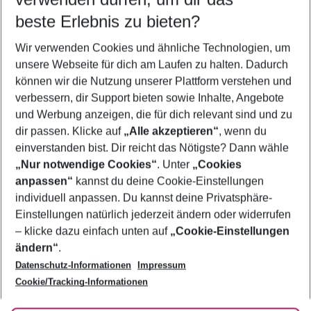
10.08.26
–
08.08.27
5-8 Nächte
beste Erlebnis zu bieten?
Wer wird verreisen
Wir verwenden Cookies und ähnliche Technologien, um
2 Erwachsene
Keine Kinder
unsere Webseite für dich am Laufen zu halten. Dadurch
können wir die Nutzung unserer Plattform verstehen und
Mehr Filter anzeigen
verbessern, dir Support bieten sowie Inhalte, Angebote
und Werbung anzeigen, die für dich relevant sind und zu
dir passen. Klicke auf
„Alle akzeptieren“
, wenn du
einverstanden bist. Dir reicht das Nötigste? Dann wähle
„Nur notwendige Cookies“
. Unter
„Cookies
anpassen“
kannst du deine Cookie-Einstellungen
Footer
Footer navigation
individuell anpassen. Du kannst deine Privatsphäre-
Über uns
Einstellungen natürlich jederzeit ändern oder widerrufen
AGB
– klicke dazu einfach unten auf
„Cookie-Einstellungen
Service & Hilfe
Bestpreisgarantie
ändern“
.
Datenschutz-Informationen
Impressum
Agenturbetreuung
Cookie-Einstellungen ändern
Folge uns
Barrierefreies Reisen
Cookie/Tracking-Informationen
Cookie-Richtlinie
Check-in
Datenschutz