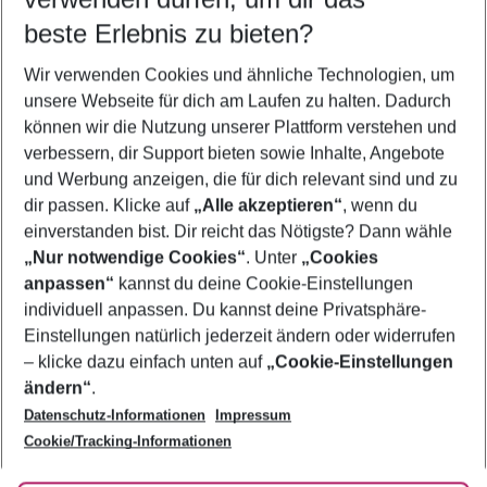
10.08.26
–
08.08.27
5-8 Nächte
beste Erlebnis zu bieten?
Wer wird verreisen
Wir verwenden Cookies und ähnliche Technologien, um
2 Erwachsene
Keine Kinder
unsere Webseite für dich am Laufen zu halten. Dadurch
können wir die Nutzung unserer Plattform verstehen und
Mehr Filter anzeigen
verbessern, dir Support bieten sowie Inhalte, Angebote
und Werbung anzeigen, die für dich relevant sind und zu
dir passen. Klicke auf
„Alle akzeptieren“
, wenn du
einverstanden bist. Dir reicht das Nötigste? Dann wähle
„Nur notwendige Cookies“
. Unter
„Cookies
anpassen“
kannst du deine Cookie-Einstellungen
Footer
Footer navigation
individuell anpassen. Du kannst deine Privatsphäre-
Über uns
Einstellungen natürlich jederzeit ändern oder widerrufen
AGB
– klicke dazu einfach unten auf
„Cookie-Einstellungen
Service & Hilfe
Bestpreisgarantie
ändern“
.
Datenschutz-Informationen
Impressum
Agenturbetreuung
Cookie-Einstellungen ändern
Folge uns
Barrierefreies Reisen
Cookie/Tracking-Informationen
Cookie-Richtlinie
Check-in
Datenschutz