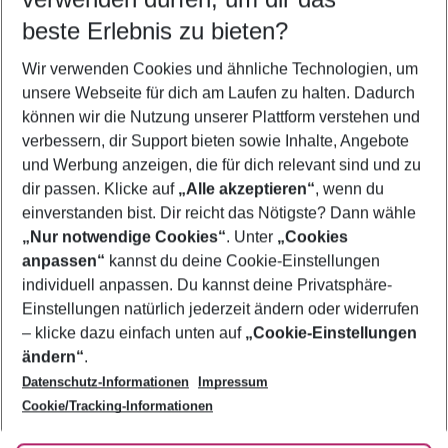
09.08.26
–
07.08.27
5-8 Nächte
beste Erlebnis zu bieten?
Wer wird verreisen
Wir verwenden Cookies und ähnliche Technologien, um
2 Erwachsene
Keine Kinder
unsere Webseite für dich am Laufen zu halten. Dadurch
können wir die Nutzung unserer Plattform verstehen und
Mehr Filter anzeigen
verbessern, dir Support bieten sowie Inhalte, Angebote
und Werbung anzeigen, die für dich relevant sind und zu
dir passen. Klicke auf
„Alle akzeptieren“
, wenn du
einverstanden bist. Dir reicht das Nötigste? Dann wähle
„Nur notwendige Cookies“
. Unter
„Cookies
anpassen“
kannst du deine Cookie-Einstellungen
Footer
Footer navigation
individuell anpassen. Du kannst deine Privatsphäre-
Über uns
Einstellungen natürlich jederzeit ändern oder widerrufen
AGB
– klicke dazu einfach unten auf
„Cookie-Einstellungen
Service & Hilfe
Bestpreisgarantie
ändern“
.
Datenschutz-Informationen
Impressum
Agenturbetreuung
Cookie-Einstellungen ändern
Folge uns
Barrierefreies Reisen
Cookie/Tracking-Informationen
Cookie-Richtlinie
Check-in
Datenschutz