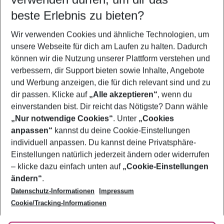
11.08.26
–
09.08.27
5-8 Nächte
beste Erlebnis zu bieten?
Wer wird verreisen
Wir verwenden Cookies und ähnliche Technologien, um
2 Erwachsene
Keine Kinder
unsere Webseite für dich am Laufen zu halten. Dadurch
können wir die Nutzung unserer Plattform verstehen und
Mehr Filter anzeigen
verbessern, dir Support bieten sowie Inhalte, Angebote
und Werbung anzeigen, die für dich relevant sind und zu
dir passen. Klicke auf
„Alle akzeptieren“
, wenn du
einverstanden bist. Dir reicht das Nötigste? Dann wähle
„Nur notwendige Cookies“
. Unter
„Cookies
anpassen“
kannst du deine Cookie-Einstellungen
Footer
Footer navigation
individuell anpassen. Du kannst deine Privatsphäre-
Über uns
Einstellungen natürlich jederzeit ändern oder widerrufen
AGB
– klicke dazu einfach unten auf
„Cookie-Einstellungen
Service & Hilfe
Bestpreisgarantie
ändern“
.
Datenschutz-Informationen
Impressum
Agenturbetreuung
Cookie-Einstellungen ändern
Folge uns
Barrierefreies Reisen
Cookie/Tracking-Informationen
Cookie-Richtlinie
Check-in
Datenschutz