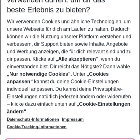
12.08.26
–
10.08.27
5-8 Nächte
beste Erlebnis zu bieten?
Wer wird verreisen
Wir verwenden Cookies und ähnliche Technologien, um
2 Erwachsene
Keine Kinder
unsere Webseite für dich am Laufen zu halten. Dadurch
können wir die Nutzung unserer Plattform verstehen und
Mehr Filter anzeigen
verbessern, dir Support bieten sowie Inhalte, Angebote
und Werbung anzeigen, die für dich relevant sind und zu
dir passen. Klicke auf
„Alle akzeptieren“
, wenn du
einverstanden bist. Dir reicht das Nötigste? Dann wähle
„Nur notwendige Cookies“
. Unter
„Cookies
anpassen“
kannst du deine Cookie-Einstellungen
Footer
Footer navigation
individuell anpassen. Du kannst deine Privatsphäre-
Über uns
Einstellungen natürlich jederzeit ändern oder widerrufen
AGB
– klicke dazu einfach unten auf
„Cookie-Einstellungen
Service & Hilfe
Bestpreisgarantie
ändern“
.
Datenschutz-Informationen
Impressum
Agenturbetreuung
Cookie-Einstellungen ändern
Folge uns
Barrierefreies Reisen
Cookie/Tracking-Informationen
Cookie-Richtlinie
Check-in
Datenschutz