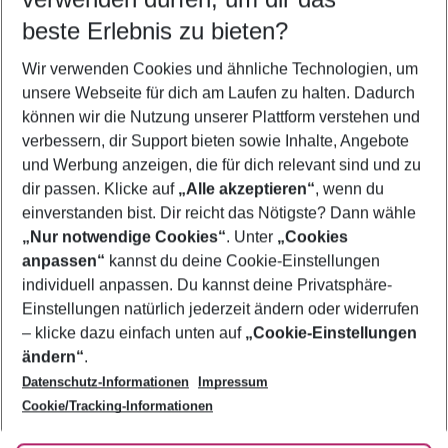
09.08.26
–
07.08.27
5-8 Nächte
beste Erlebnis zu bieten?
Wer wird verreisen
Wir verwenden Cookies und ähnliche Technologien, um
2 Erwachsene
Keine Kinder
unsere Webseite für dich am Laufen zu halten. Dadurch
können wir die Nutzung unserer Plattform verstehen und
Mehr Filter anzeigen
verbessern, dir Support bieten sowie Inhalte, Angebote
und Werbung anzeigen, die für dich relevant sind und zu
dir passen. Klicke auf
„Alle akzeptieren“
, wenn du
einverstanden bist. Dir reicht das Nötigste? Dann wähle
„Nur notwendige Cookies“
. Unter
„Cookies
anpassen“
kannst du deine Cookie-Einstellungen
Footer
Footer navigation
individuell anpassen. Du kannst deine Privatsphäre-
Über uns
Einstellungen natürlich jederzeit ändern oder widerrufen
AGB
– klicke dazu einfach unten auf
„Cookie-Einstellungen
Service & Hilfe
Bestpreisgarantie
ändern“
.
Datenschutz-Informationen
Impressum
Agenturbetreuung
Cookie-Einstellungen ändern
Folge uns
Barrierefreies Reisen
Cookie/Tracking-Informationen
Cookie-Richtlinie
Check-in
Datenschutz