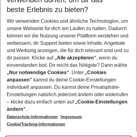
10.08.26
–
08.08.27
5-8 Nächte
beste Erlebnis zu bieten?
Wer wird verreisen
Wir verwenden Cookies und ähnliche Technologien, um
2 Erwachsene
Keine Kinder
unsere Webseite für dich am Laufen zu halten. Dadurch
können wir die Nutzung unserer Plattform verstehen und
Mehr Filter anzeigen
verbessern, dir Support bieten sowie Inhalte, Angebote
und Werbung anzeigen, die für dich relevant sind und zu
dir passen. Klicke auf
„Alle akzeptieren“
, wenn du
einverstanden bist. Dir reicht das Nötigste? Dann wähle
„Nur notwendige Cookies“
. Unter
„Cookies
anpassen“
kannst du deine Cookie-Einstellungen
Footer
Footer navigation
individuell anpassen. Du kannst deine Privatsphäre-
Über uns
Einstellungen natürlich jederzeit ändern oder widerrufen
AGB
– klicke dazu einfach unten auf
„Cookie-Einstellungen
Service & Hilfe
Bestpreisgarantie
ändern“
.
Datenschutz-Informationen
Impressum
Agenturbetreuung
Cookie-Einstellungen ändern
Folge uns
Barrierefreies Reisen
Cookie/Tracking-Informationen
Cookie-Richtlinie
Check-in
Datenschutz