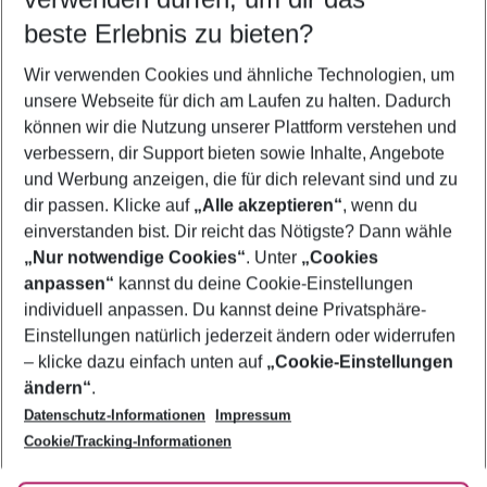
10.08.26
–
08.08.27
5-8 Nächte
beste Erlebnis zu bieten?
Wer wird verreisen
Wir verwenden Cookies und ähnliche Technologien, um
2 Erwachsene
Keine Kinder
unsere Webseite für dich am Laufen zu halten. Dadurch
können wir die Nutzung unserer Plattform verstehen und
Mehr Filter anzeigen
verbessern, dir Support bieten sowie Inhalte, Angebote
und Werbung anzeigen, die für dich relevant sind und zu
dir passen. Klicke auf
„Alle akzeptieren“
, wenn du
einverstanden bist. Dir reicht das Nötigste? Dann wähle
„Nur notwendige Cookies“
. Unter
„Cookies
anpassen“
kannst du deine Cookie-Einstellungen
Footer
Footer navigation
individuell anpassen. Du kannst deine Privatsphäre-
Über uns
Einstellungen natürlich jederzeit ändern oder widerrufen
AGB
– klicke dazu einfach unten auf
„Cookie-Einstellungen
Service & Hilfe
Bestpreisgarantie
ändern“
.
Datenschutz-Informationen
Impressum
Agenturbetreuung
Cookie-Einstellungen ändern
Folge uns
Barrierefreies Reisen
Cookie/Tracking-Informationen
Cookie-Richtlinie
Check-in
Datenschutz