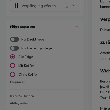
böhmis
Verpflegung wählen
können
Ver
Flüge anpassen
Frühst
Nur Direktflüge
Zusä
Nur Eurowings-Flüge
Americ
Alle Flüge
Jungge
Mit Koffer
Wich
Ohne Koffer
Bei pl
Flugdauer
Flugdauer
jeweil
bis 3:
Bis zu 24 Stunden
Team 
Abflugzeiten
Abflugzeiten
Hinw