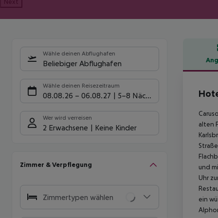
Next
Wähle deinen Abflughafen
Ang
Beliebiger Abflughafen
Hote
Wähle deinen Reisezeitraum
Hote
08.08.26
–
06.08.27
5-8 Nächte
Caruso
Wer wird verreisen
alten 
2 Erwachsene
Keine Kinder
Karlsb
Straße
Flachb
Zimmer & Verpflegung
und mi
Uhr zu
Restau
Zimmertypen wählen
ein wü
Alphon