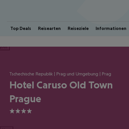
Top Deals
Reisearten
Reiseziele
Informationen
ious
Tschechische Republik | Prag und Umgebung | Prag
Hotel Caruso Old Town
Prague
4