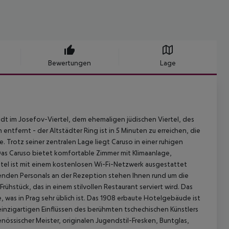
Bewertungen
Lage
dt im Josefov-Viertel, dem ehemaligen jüdischen Viertel, des
ntfernt - der Altstädter Ring ist in 5 Minuten zu erreichen, die
e. Trotz seiner zentralen Lage liegt Caruso in einer ruhigen
as Caruso bietet komfortable Zimmer mit Klimaanlage,
tel ist mit einem kostenlosen Wi-Fi-Netzwerk ausgestattet
genden Personals an der Rezeption stehen Ihnen rund um die
rühstück, das in einem stilvollen Restaurant serviert wird. Das
was in Prag sehr üblich ist. Das 1908 erbaute Hotelgebäude ist
 einzigartigen Einflüssen des berühmten tschechischen Künstlers
össischer Meister, originalen Jugendstil-Fresken, Buntglas,