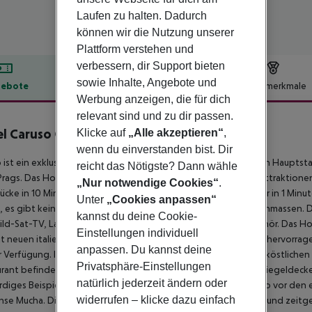
Laufen zu halten. Dadurch
können wir die Nutzung unserer
Plattform verstehen und
verbessern, dir Support bieten
sowie Inhalte, Angebote und
ebote
Hotelbeschreibung
Hotelmerkmale
Werbung anzeigen, die für dich
lbeschreibung
relevant sind und zu dir passen.
l Caruso Old Town Prague
Klicke auf
„Alle akzeptieren“
,
4
wenn du einverstanden bist. Dir
 ist ein exklusives Boutique-Hotel im Herzen der tschechischen Hauptsta
reicht das Nötigste? Dann wähle
Prags. Das Hotel ist nur wenige Gehminuten von Prags Hauptattraktionen e
„Nur notwendige Cookies“
.
rücke in 10 Minuten und die Parizska-Straße und der Vltava-Ufer in 1 Minut
Unter
„Cookies anpassen“
, es gibt keine Straßenbahnen oder Busse und keine Menschenmassen. D
kannst du deine Cookie-
ild-Sat-TV, Laptop-Safe, Minibar sowie Tee- und Kaffeezubehör. Das Ho
Einstellungen individuell
t neuen italienischen Möbeln eingerichtet. Mitglieder unseres hervorra
anpassen. Du kannst deine
r Verfügung. Im Caruso beginnt Ihr Tag mit einem frischen und köstlichen F
Privatsphäre-Einstellungen
rant befindet sich im Untergeschoss und hat eine gewölbte Ziegeldecke, 
natürlich jederzeit ändern oder
rdiges Beispiel der Belle-Époque-Architektur und strotzt nur so vor den
widerrufen – klicke dazu einfach
se Mucha. Die Innenräume sind mit originalen Gemälden alter und zeitgen