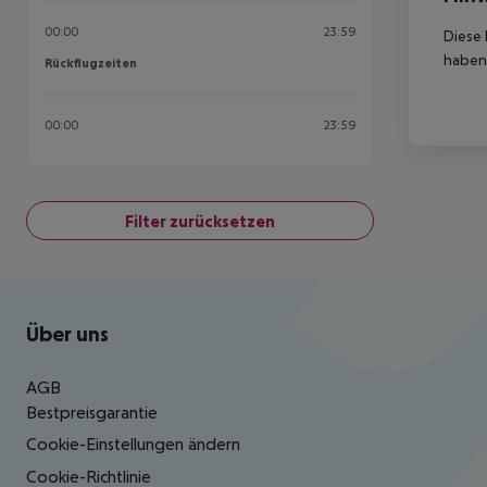
00:00
23:59
Diese 
haben,
Rückflugzeiten
Rückflugzeiten
00:00
23:59
Filter zurücksetzen
Footer
Footer navigation
Über uns
AGB
Bestpreisgarantie
Cookie-Einstellungen ändern
Cookie-Richtlinie