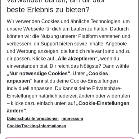
12.08.26
–
10.08.27
5-8 Nächte
beste Erlebnis zu bieten?
Wer wird verreisen
Wir verwenden Cookies und ähnliche Technologien, um
2 Erwachsene
Keine Kinder
unsere Webseite für dich am Laufen zu halten. Dadurch
können wir die Nutzung unserer Plattform verstehen und
Mehr Filter anzeigen
verbessern, dir Support bieten sowie Inhalte, Angebote
und Werbung anzeigen, die für dich relevant sind und zu
dir passen. Klicke auf
„Alle akzeptieren“
, wenn du
einverstanden bist. Dir reicht das Nötigste? Dann wähle
„Nur notwendige Cookies“
. Unter
„Cookies
anpassen“
kannst du deine Cookie-Einstellungen
Footer
Footer navigation
individuell anpassen. Du kannst deine Privatsphäre-
Über uns
Einstellungen natürlich jederzeit ändern oder widerrufen
AGB
– klicke dazu einfach unten auf
„Cookie-Einstellungen
Service & Hilfe
Bestpreisgarantie
ändern“
.
Datenschutz-Informationen
Impressum
Agenturbetreuung
Cookie-Einstellungen ändern
Folge uns
Barrierefreies Reisen
Cookie/Tracking-Informationen
Cookie-Richtlinie
Check-in
Datenschutz