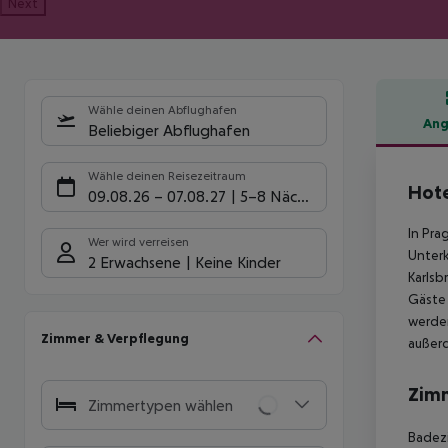
Next
Wähle deinen Abflughafen
Ang
Beliebiger Abflughafen
Hote
Wähle deinen Reisezeitraum
Hote
09.08.26
–
07.08.27
5-8 Nächte
In Pra
Wer wird verreisen
Unterk
2 Erwachsene
Keine Kinder
Karlsb
Gäste 
werden
Zimmer & Verpflegung
außerd
Zim
Zimmertypen wählen
Badezi