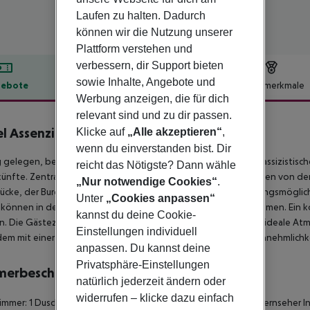
Laufen zu halten. Dadurch
können wir die Nutzung unserer
Plattform verstehen und
verbessern, dir Support bieten
sowie Inhalte, Angebote und
ebote
Hotelbeschreibung
Hotelmerkmale
Werbung anzeigen, die für dich
lbeschreibung
relevant sind und zu dir passen.
l Assenzio Prague
Klicke auf
„Alle akzeptieren“
,
4
wenn du einverstanden bist. Dir
g gelegen, befindet sich dieses luxuriöse Hotel in einem neoklassizist
reicht das Nötigste? Dann wähle
ünfte. Zentral gelegen, ist dieses Hotel nur wenige Gehminuten von de
„Nur notwendige Cookies“
.
rücke, der Burg und verschiedenen Restaurants und Unterhaltungsmöglic
Unter
„Cookies anpassen“
können in der Bar in guter Gesellschaft einen Drink zu sich nehmen. Ein
kannst du deine Cookie-
. Die Gästezimmer sind stilvoll eingerichtet und schaffen die ideale A
Einstellungen individuell
em mit einer breiten Palette an modernen und praktischen Annehmlichke
anpassen. Du kannst deine
Privatsphäre-Einstellungen
merbeschreibung
natürlich jederzeit ändern oder
widerrufen – klicke dazu einfach
mmer: 1 Dusche Badewanne Haartrockner Direktwahltelefon Fernseher Inte