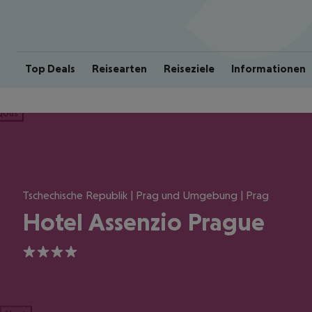
Top Deals
Reisearten
Reiseziele
Informationen
ious
Tschechische Republik | Prag und Umgebung | Prag
Hotel Assenzio Prague
4