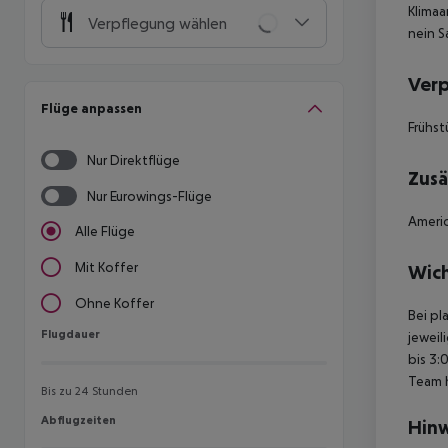
Klimaa
Verpflegung wählen
nein S
Ver
Flüge anpassen
Frühst
Nur Direktflüge
Zusä
Nur Eurowings-Flüge
Americ
Alle Flüge
Mit Koffer
Wich
Ohne Koffer
Bei pl
Flugdauer
Flugdauer
jeweil
bis 3:
Team 
Bis zu 24 Stunden
Abflugzeiten
Abflugzeiten
Hinw