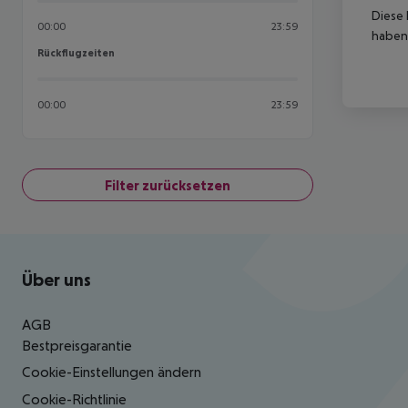
Diese 
00:00
23:59
haben,
Rückflugzeiten
Rückflugzeiten
00:00
23:59
Filter zurücksetzen
Footer
Footer navigation
Über uns
AGB
Bestpreisgarantie
Cookie-Einstellungen ändern
Cookie-Richtlinie