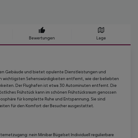
Bewertungen
Lage
ischen Gebäude und bietet opulente Dienstleistungen und
n wichtigsten Sehenswürdigkeiten entfernt, wie der beliebten
hkeiten. Der Flughafen ist etwa 30 Autominuten entfernt. Die
 köstliches Frühstück kann im schönen Frühstücksraum genossen
tmosphäre für komplette Ruhe und Entspannung. Sie sind
iten für den Komfort der Besucher ausgestattet.
rnetzugang: nein Minibar Bügelset Individuell regulierbare