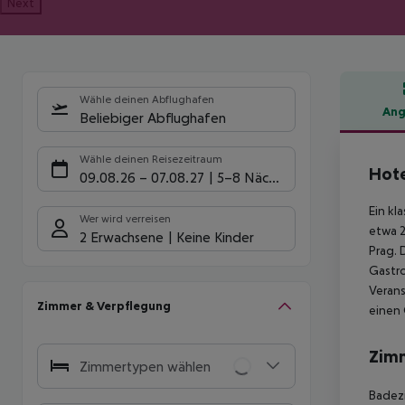
Next
Wähle deinen Abflughafen
Ang
Beliebiger Abflughafen
Hote
Wähle deinen Reisezeitraum
Hote
09.08.26
–
07.08.27
5-8 Nächte
Ein kl
Wer wird verreisen
etwa 2
2 Erwachsene
Keine Kinder
Prag. 
Gastro
Verans
Zimmer & Verpflegung
einen
Zim
Zimmertypen wählen
Badez