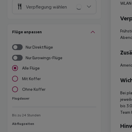
WLAN-
Verpflegung wählen
Ver
Frühst
Flüge anpassen
Abend
Nur Direktflüge
Zusä
Nur Eurowings-Flüge
Americ
Alle Flüge
Mit Koffer
Wich
Ohne Koffer
Bei pl
Flugdauer
Flugdauer
jeweil
bis 3:
Team 
Bis zu 24 Stunden
Abflugzeiten
Abflugzeiten
Hinw