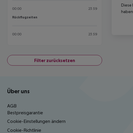
Diese 
00:00
23:59
haben,
Rückflugzeiten
Rückflugzeiten
00:00
23:59
Filter zurücksetzen
Footer
Footer navigation
Über uns
AGB
Bestpreisgarantie
Cookie-Einstellungen ändern
Cookie-Richtlinie