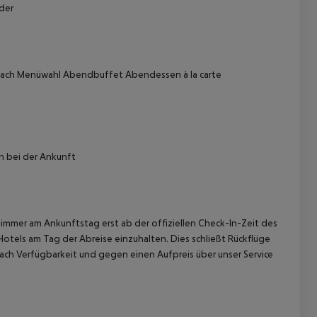
der
nach Menüwahl
Abendbuffet
Abendessen à la carte
 akzeptieren
n bei der Ankunft
immer am Ankunftstag erst ab der offiziellen Check-In-Zeit des
Hotels am Tag der Abreise einzuhalten. Dies schließt Rückflüge
ach Verfügbarkeit und gegen einen Aufpreis über unser Service