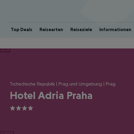
Top Deals
Reisearten
Reiseziele
Informationen
ious
Tschechische Republik | Prag und Umgebung | Prag
Hotel Adria Praha
4