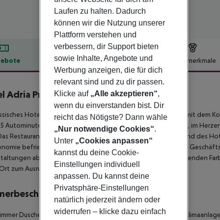
Laufen zu halten. Dadurch
können wir die Nutzung unserer
Plattform verstehen und
verbessern, dir Support bieten
sowie Inhalte, Angebote und
ebote
Hotelbeschreibung
Hotelmerkmale
Werbung anzeigen, die für dich
lbeschreibung
relevant sind und zu dir passen.
l Adria Praha
Klicke auf
„Alle akzeptieren“
,
4
wenn du einverstanden bist. Dir
assisches Hotel, das den nostalgischen Charme des alten Prag mit dem K
reicht das Nötigste? Dann wähle
5 Autominuten entfernt. Es liegt ideal direkt am Wenzelsplatz, im Herze
„Nur notwendige Cookies“
.
Das Restaurant, eine einzigartige Tropfsteinhöhle im Untergrund des Hotel
Unter
„Cookies anpassen“
nomie befriedigt selbst die anspruchsvollsten Feinschmecker. Geschäf
kannst du deine Cookie-
taltungen abhalten. Die Zimmer sind komfortabel mit beruhigenden Fa
Einstellungen individuell
 Ort zum Ausruhen und Entspannen.
anpassen. Du kannst deine
Privatsphäre-Einstellungen
merbeschreibung
natürlich jederzeit ändern oder
widerrufen – klicke dazu einfach
immer
Dusche
Haartrockner
Fernseher
Individuell regulierbare Klimaanlag