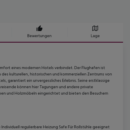
Bewertungen
Lage
omfort eines modernen Hotels verbindet. Der Flughafen ist
n des kulturellen, historischen und kommerziellen Zentrums von
s, garantiert ein unvergessliches Erlebnis. Seine erstklassige
tsreisende können hier Tagungen und andere private
rben und Holzmöbeln eingerichtet und bieten den Besuchern
e
Individuell regulierbare Heizung
Safe
Für Rollstühle geeignet