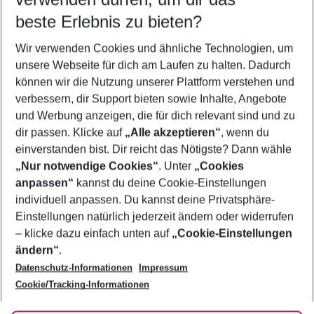
08.08.26
–
06.08.27
5-8 Nächte
beste Erlebnis zu bieten?
Wer wird verreisen
Wir verwenden Cookies und ähnliche Technologien, um
2 Erwachsene
Keine Kinder
unsere Webseite für dich am Laufen zu halten. Dadurch
können wir die Nutzung unserer Plattform verstehen und
Mehr Filter anzeigen
verbessern, dir Support bieten sowie Inhalte, Angebote
und Werbung anzeigen, die für dich relevant sind und zu
dir passen. Klicke auf
„Alle akzeptieren“
, wenn du
einverstanden bist. Dir reicht das Nötigste? Dann wähle
„Nur notwendige Cookies“
. Unter
„Cookies
anpassen“
kannst du deine Cookie-Einstellungen
Footer
Footer navigation
individuell anpassen. Du kannst deine Privatsphäre-
Über uns
Einstellungen natürlich jederzeit ändern oder widerrufen
AGB
– klicke dazu einfach unten auf
„Cookie-Einstellungen
Service & Hilfe
Bestpreisgarantie
ändern“
.
Datenschutz-Informationen
Impressum
Agenturbetreuung
Cookie-Einstellungen ändern
Folge uns
Barrierefreies Reisen
Cookie/Tracking-Informationen
Cookie-Richtlinie
Check-in
Datenschutz