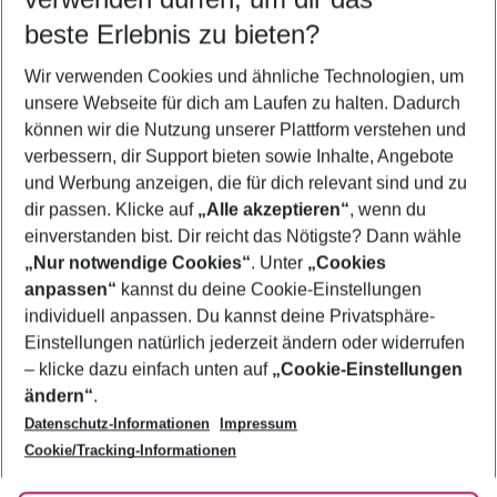
09.08.26
–
07.08.27
5-8 Nächte
beste Erlebnis zu bieten?
Wer wird verreisen
Wir verwenden Cookies und ähnliche Technologien, um
2 Erwachsene
Keine Kinder
unsere Webseite für dich am Laufen zu halten. Dadurch
können wir die Nutzung unserer Plattform verstehen und
Mehr Filter anzeigen
verbessern, dir Support bieten sowie Inhalte, Angebote
und Werbung anzeigen, die für dich relevant sind und zu
dir passen. Klicke auf
„Alle akzeptieren“
, wenn du
einverstanden bist. Dir reicht das Nötigste? Dann wähle
„Nur notwendige Cookies“
. Unter
„Cookies
anpassen“
kannst du deine Cookie-Einstellungen
Footer
Footer navigation
individuell anpassen. Du kannst deine Privatsphäre-
Über uns
Einstellungen natürlich jederzeit ändern oder widerrufen
AGB
– klicke dazu einfach unten auf
„Cookie-Einstellungen
Service & Hilfe
Bestpreisgarantie
ändern“
.
Datenschutz-Informationen
Impressum
Agenturbetreuung
Cookie-Einstellungen ändern
Folge uns
Barrierefreies Reisen
Cookie/Tracking-Informationen
Cookie-Richtlinie
Check-in
Datenschutz