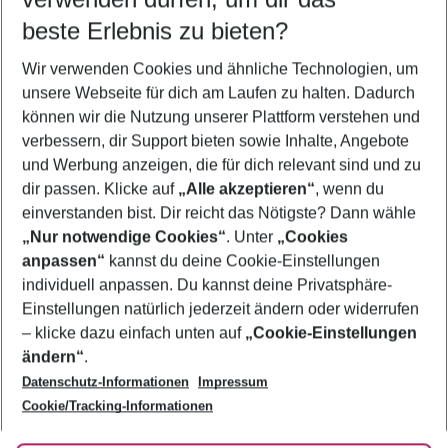
09.08.26
–
07.08.27
5-8 Nächte
beste Erlebnis zu bieten?
Wer wird verreisen
Wir verwenden Cookies und ähnliche Technologien, um
2 Erwachsene
Keine Kinder
unsere Webseite für dich am Laufen zu halten. Dadurch
können wir die Nutzung unserer Plattform verstehen und
Mehr Filter anzeigen
verbessern, dir Support bieten sowie Inhalte, Angebote
und Werbung anzeigen, die für dich relevant sind und zu
dir passen. Klicke auf
„Alle akzeptieren“
, wenn du
einverstanden bist. Dir reicht das Nötigste? Dann wähle
„Nur notwendige Cookies“
. Unter
„Cookies
anpassen“
kannst du deine Cookie-Einstellungen
Footer
Footer navigation
individuell anpassen. Du kannst deine Privatsphäre-
Über uns
Einstellungen natürlich jederzeit ändern oder widerrufen
AGB
– klicke dazu einfach unten auf
„Cookie-Einstellungen
Service & Hilfe
Bestpreisgarantie
ändern“
.
Datenschutz-Informationen
Impressum
Agenturbetreuung
Cookie-Einstellungen ändern
Folge uns
Barrierefreies Reisen
Cookie/Tracking-Informationen
Cookie-Richtlinie
Check-in
Datenschutz