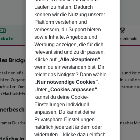
Laufen zu halten. Dadurch
können wir die Nutzung unserer
Plattform verstehen und
verbessern, dir Support bieten
sowie Inhalte, Angebote und
ebote
Hotelbeschreibung
Hotelmerkmale
Werbung anzeigen, die für dich
lbeschreibung
relevant sind und zu dir passen.
les Bridge Palace
Klicke auf
„Alle akzeptieren“
,
4
wenn du einverstanden bist. Dir
tel genießt eine beneidenswerte Lage mit Blick auf die Moldau und ist 
reicht das Nötigste? Dann wähle
ichten Zugang, zu Fuß oder mit den öffentlichen Verkehrsmitteln zu all
„Nur notwendige Cookies“
.
ichteten Zimmer und Suiten verfügen über Klimaanlage, wunderschöne r
Unter
„Cookies anpassen“
n Flachbild-Fernseher.
kannst du deine Cookie-
Einstellungen individuell
merbeschreibung
anpassen. Du kannst deine
Privatsphäre-Einstellungen
mmer Dusche Badewanne Internetzugang Internetzugang Fernseher Miniba
natürlich jederzeit ändern oder
widerrufen – klicke dazu einfach
tzliche Informationen