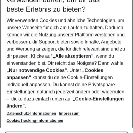
11.08.26
–
09.08.27
5-8 Nächte
beste Erlebnis zu bieten?
Wer wird verreisen
Wir verwenden Cookies und ähnliche Technologien, um
2 Erwachsene
Keine Kinder
unsere Webseite für dich am Laufen zu halten. Dadurch
können wir die Nutzung unserer Plattform verstehen und
Mehr Filter anzeigen
verbessern, dir Support bieten sowie Inhalte, Angebote
und Werbung anzeigen, die für dich relevant sind und zu
dir passen. Klicke auf
„Alle akzeptieren“
, wenn du
einverstanden bist. Dir reicht das Nötigste? Dann wähle
„Nur notwendige Cookies“
. Unter
„Cookies
anpassen“
kannst du deine Cookie-Einstellungen
Footer
Footer navigation
individuell anpassen. Du kannst deine Privatsphäre-
Über uns
Einstellungen natürlich jederzeit ändern oder widerrufen
AGB
– klicke dazu einfach unten auf
„Cookie-Einstellungen
Service & Hilfe
Bestpreisgarantie
ändern“
.
Datenschutz-Informationen
Impressum
Agenturbetreuung
Cookie-Einstellungen ändern
Folge uns
Barrierefreies Reisen
Cookie/Tracking-Informationen
Cookie-Richtlinie
Check-in
Datenschutz