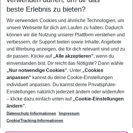
12.08.26
–
10.08.27
5-8 Nächte
beste Erlebnis zu bieten?
Wer wird verreisen
Wir verwenden Cookies und ähnliche Technologien, um
2 Erwachsene
Keine Kinder
unsere Webseite für dich am Laufen zu halten. Dadurch
können wir die Nutzung unserer Plattform verstehen und
Mehr Filter anzeigen
verbessern, dir Support bieten sowie Inhalte, Angebote
und Werbung anzeigen, die für dich relevant sind und zu
dir passen. Klicke auf
„Alle akzeptieren“
, wenn du
einverstanden bist. Dir reicht das Nötigste? Dann wähle
„Nur notwendige Cookies“
. Unter
„Cookies
anpassen“
kannst du deine Cookie-Einstellungen
Footer
Footer navigation
individuell anpassen. Du kannst deine Privatsphäre-
Über uns
Einstellungen natürlich jederzeit ändern oder widerrufen
AGB
– klicke dazu einfach unten auf
„Cookie-Einstellungen
Service & Hilfe
Bestpreisgarantie
ändern“
.
Datenschutz-Informationen
Impressum
Agenturbetreuung
Cookie-Einstellungen ändern
Folge uns
Barrierefreies Reisen
Cookie/Tracking-Informationen
Cookie-Richtlinie
Check-in
Datenschutz