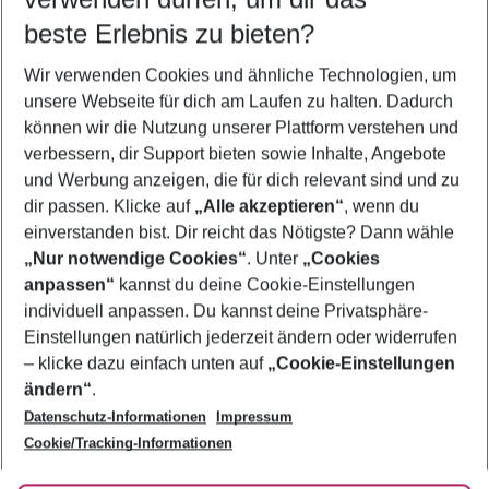
09.08.26
–
07.08.27
5-8 Nächte
beste Erlebnis zu bieten?
Wer wird verreisen
Wir verwenden Cookies und ähnliche Technologien, um
2 Erwachsene
Keine Kinder
unsere Webseite für dich am Laufen zu halten. Dadurch
können wir die Nutzung unserer Plattform verstehen und
Mehr Filter anzeigen
verbessern, dir Support bieten sowie Inhalte, Angebote
und Werbung anzeigen, die für dich relevant sind und zu
dir passen. Klicke auf
„Alle akzeptieren“
, wenn du
einverstanden bist. Dir reicht das Nötigste? Dann wähle
„Nur notwendige Cookies“
. Unter
„Cookies
anpassen“
kannst du deine Cookie-Einstellungen
Footer
Footer navigation
individuell anpassen. Du kannst deine Privatsphäre-
Über uns
Einstellungen natürlich jederzeit ändern oder widerrufen
AGB
– klicke dazu einfach unten auf
„Cookie-Einstellungen
Service & Hilfe
Bestpreisgarantie
ändern“
.
Datenschutz-Informationen
Impressum
Agenturbetreuung
Cookie-Einstellungen ändern
Folge uns
Barrierefreies Reisen
Cookie/Tracking-Informationen
Cookie-Richtlinie
Check-in
Datenschutz