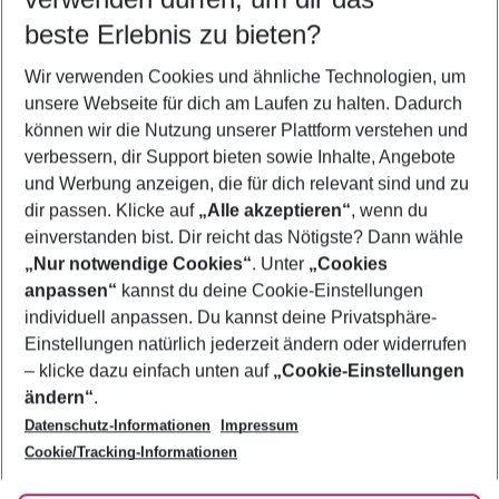
09.08.26
–
07.08.27
5-8 Nächte
beste Erlebnis zu bieten?
Wer wird verreisen
Wir verwenden Cookies und ähnliche Technologien, um
2 Erwachsene
Keine Kinder
unsere Webseite für dich am Laufen zu halten. Dadurch
können wir die Nutzung unserer Plattform verstehen und
Mehr Filter anzeigen
verbessern, dir Support bieten sowie Inhalte, Angebote
und Werbung anzeigen, die für dich relevant sind und zu
dir passen. Klicke auf
„Alle akzeptieren“
, wenn du
einverstanden bist. Dir reicht das Nötigste? Dann wähle
„Nur notwendige Cookies“
. Unter
„Cookies
anpassen“
kannst du deine Cookie-Einstellungen
Footer
Footer navigation
individuell anpassen. Du kannst deine Privatsphäre-
Über uns
Einstellungen natürlich jederzeit ändern oder widerrufen
AGB
– klicke dazu einfach unten auf
„Cookie-Einstellungen
Service & Hilfe
Bestpreisgarantie
ändern“
.
Datenschutz-Informationen
Impressum
Agenturbetreuung
Cookie-Einstellungen ändern
Folge uns
Barrierefreies Reisen
Cookie/Tracking-Informationen
Cookie-Richtlinie
Check-in
Datenschutz