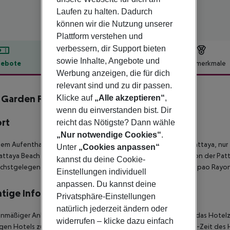
Laufen zu halten. Dadurch
können wir die Nutzung unserer
Plattform verstehen und
verbessern, dir Support bieten
sowie Inhalte, Angebote und
ebote
Hotelbeschreibung
Hotelmerkmale
Werbung anzeigen, die für dich
lbeschreibung
relevant sind und zu dir passen.
 Garden Resort
Klicke auf
„Alle akzeptieren“
,
4
wenn du einverstanden bist. Dir
ort
reicht das Nötigste? Dann wähle
„Nur notwendige Cookies“
.
nem Aufenthalt im Thai Garden Resort wohnen Sie zentral in Pattaya, n
Unter
„Cookies anpassen“
ttaya Beach entfernt. Dieses gehobene Hotel liegt 0,9 km von der Patt
kannst du deine Cookie-
chstgelegene Flughafen ist der internationale Flughafen U-Tapao Rayo
Einstellungen individuell
anpassen. Du kannst deine
tige Informationen
Privatsphäre-Einstellungen
natürlich jederzeit ändern oder
anmäßiger Ankunft im Zielgebiet ab 04:00 Uhr morgens steht das Hotelz
widerrufen – klicke dazu einfach
igen Hotels zur Verfügung. Ebenso ist die offizielle Check-Out-Zeit des 