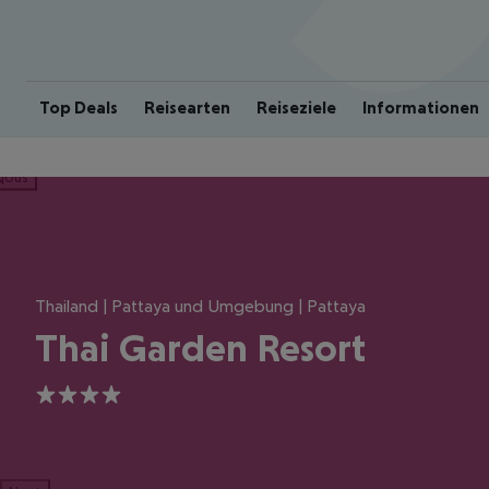
Top Deals
Reisearten
Reiseziele
Informationen
ious
Thailand | Pattaya und Umgebung | Pattaya
Thai Garden Resort
4