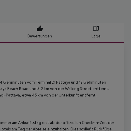
Bewertungen
Lage
ur 4 Gehminuten vom Terminal 21 Pattaya und 12 Gehminuten
aya Beach Road und 5,2 km von der Walking Street entfernt.
ng–Pattaya, etwa 43 km von der Unterkunft entfernt.
immer am Ankunftstag erst ab der offiziellen Check-In-Zeit des
Hotels am Tag der Abreise einzuhalten. Dies schließt Rückflüge