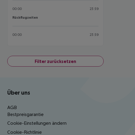
00:00
23:59
Rückflugzeiten
Rückflugzeiten
00:00
23:59
Filter zurücksetzen
Footer
Footer navigation
Über uns
AGB
Bestpreisgarantie
Cookie-Einstellungen ändern
Cookie-Richtlinie