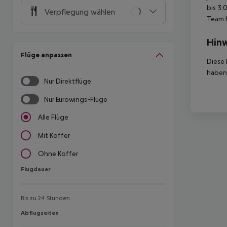
bis 3:
Verpflegung wählen
Team 
Hinw
Flüge anpassen
Diese 
haben,
Nur Direktflüge
Nur Eurowings-Flüge
Alle Flüge
Mit Koffer
Ohne Koffer
Flugdauer
Flugdauer
Bis zu 24 Stunden
Abflugzeiten
Abflugzeiten