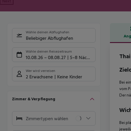
Next
Wähle deinen Abflughafen
Ang
Beliebiger Abflughafen
Hote
Wähle deinen Reisezeitraum
Thai
10.08.26
–
08.08.27
5-8 Nächte
Ziel
Wer wird verreisen
2 Erwachsene
Keine Kinder
Bei ei
vom Pa
Der nä
Zimmer & Verpflegung
Wich
Zimmertypen wählen
Bei pl
jeweil