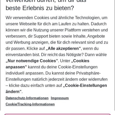
10.08.26
–
08.08.27
5-8 Nächte
beste Erlebnis zu bieten?
Wer wird verreisen
Wir verwenden Cookies und ähnliche Technologien, um
2 Erwachsene
Keine Kinder
unsere Webseite für dich am Laufen zu halten. Dadurch
können wir die Nutzung unserer Plattform verstehen und
Mehr Filter anzeigen
verbessern, dir Support bieten sowie Inhalte, Angebote
und Werbung anzeigen, die für dich relevant sind und zu
dir passen. Klicke auf
„Alle akzeptieren“
, wenn du
einverstanden bist. Dir reicht das Nötigste? Dann wähle
„Nur notwendige Cookies“
. Unter
„Cookies
anpassen“
kannst du deine Cookie-Einstellungen
Footer
Footer navigation
individuell anpassen. Du kannst deine Privatsphäre-
Über uns
Einstellungen natürlich jederzeit ändern oder widerrufen
AGB
– klicke dazu einfach unten auf
„Cookie-Einstellungen
Service & Hilfe
Bestpreisgarantie
ändern“
.
Datenschutz-Informationen
Impressum
Agenturbetreuung
Cookie-Einstellungen ändern
Folge uns
Barrierefreies Reisen
Cookie/Tracking-Informationen
Cookie-Richtlinie
Check-in
Datenschutz