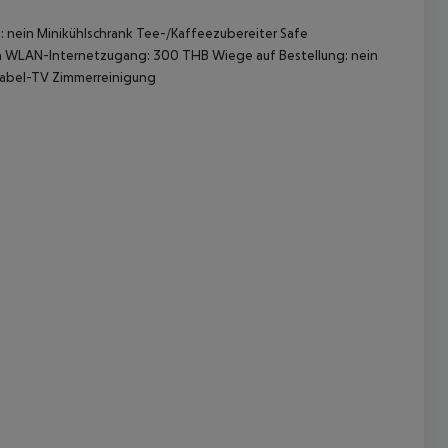
 nein Minikühlschrank Tee-/Kaffeezubereiter Safe
ein WLAN-Internetzugang: 300 THB Wiege auf Bestellung: nein
 Kabel-TV Zimmerreinigung
 akzeptieren