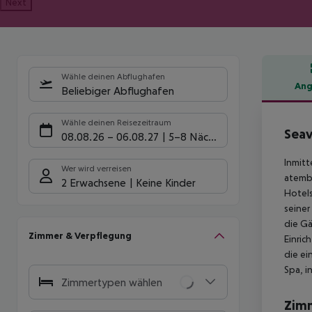
Next
Wähle deinen Abflughafen
Ang
Beliebiger Abflughafen
Hote
Wähle deinen Reisezeitraum
Seav
08.08.26
–
06.08.27
5-8 Nächte
Inmitt
Wer wird verreisen
atembe
2 Erwachsene
Keine Kinder
Hotels
seiner
die Gä
Zimmer & Verpflegung
Einric
die ei
Spa, i
Zimmertypen wählen
Zim