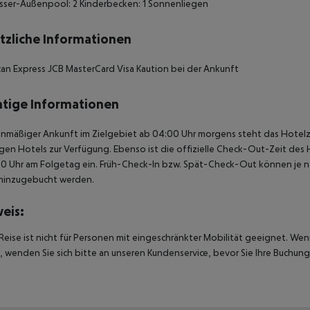
sser-Außenpool: 2 Kinderbecken: 1 Sonnenliegen
tzliche Informationen
an Express JCB MasterCard Visa Kaution bei der Ankunft
tige Informationen
anmäßiger Ankunft im Zielgebiet ab 04:00 Uhr morgens steht das Hotelz
igen Hotels zur Verfügung. Ebenso ist die offizielle Check-Out-Zeit des 
00 Uhr am Folgetag ein. Früh-Check-In bzw. Spät-Check-Out können je n
hinzugebucht werden.
eis:
Reise ist nicht für Personen mit eingeschränkter Mobilität geeignet. We
 wenden Sie sich bitte an unseren Kundenservice, bevor Sie Ihre Buchung