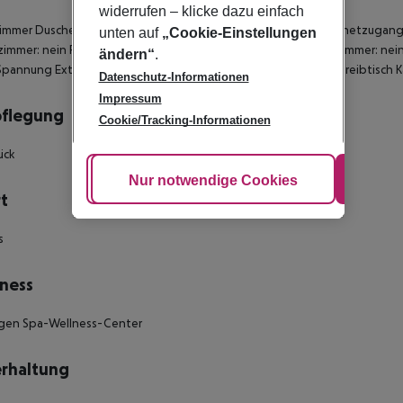
widerrufen – klicke dazu einfach
mmer Dusche Haartrockner Direktwahltelefon Fernseher Internetzugang:
unten auf
„Cookie-Einstellungen
mmer: nein Für Rollstühle geeignet: nein Barrierefreies Badezimmer: n
ändern“
.
pannung Extrabetten auf Bestellung: nein Kosmetikartikel Schreibtisch
Datenschutz-Informationen
Impressum
pflegung
Cookie/Tracking-Informationen
ück
Cookie anpassen
Nur notwendige Cookies
Alle
t
s
ness
gen Spa-Wellness-Center
rhaltung