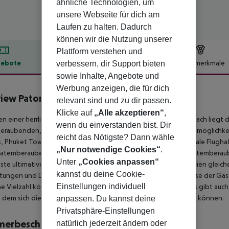
ähnliche Technologien, um
unsere Webseite für dich am
Laufen zu halten. Dadurch
können wir die Nutzung unserer
Plattform verstehen und
ebote
Hotelbeschreibung
Hotelmerkmale
verbessern, dir Support bieten
sowie Inhalte, Angebote und
lbeschreibung
Werbung anzeigen, die für dich
iew Patong Hotel
relevant sind und zu dir passen.
4
Klicke auf
„Alle akzeptieren“
,
en einer herrlichen Umgebung am ruhigen Ende des Patong Beach liegt 
wenn du einverstanden bist. Dir
raubenden, unberührten Strand entfernt. Zahlreiche Einkaufsmöglichke
reicht das Nötigste? Dann wähle
, Phuket Town ist nur 25 Minuten entfernt und der internationale Flugha
„Nur notwendige Cookies“
.
 atemberaubenden Einrichtung im traditionellen Stil und dem atemberau
Unter
„Cookies anpassen“
ste ultimative Entspannung und Ruhe. Ideal für Paare und Familien glei
kannst du deine Cookie-
htungen und Dienstleistungen. Die gastronomischen Bedürfnisse der Gäst
Einstellungen individuell
ne Vielzahl köstlicher Optionen für jeden Geschmack bieten. Es gibt auch 
n dem sich die Erwachsenen entspannen und verwöhnen lassen können.
anpassen. Du kannst deine
Privatsphäre-Einstellungen
merbeschreibung
natürlich jederzeit ändern oder