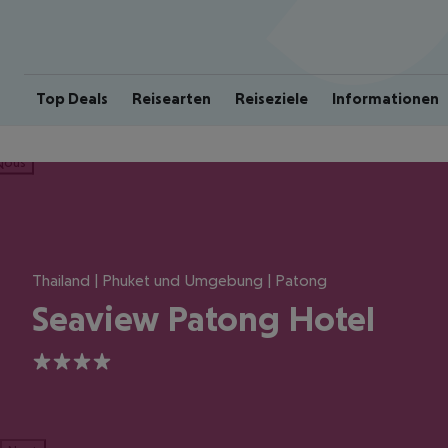
Top Deals
Reisearten
Reiseziele
Informationen
ious
Thailand | Phuket und Umgebung | Patong
Seaview Patong Hotel
4