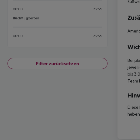
Süßwa
00:00
23:59
Zusä
Rückflugzeiten
Rückflugzeiten
Americ
00:00
23:59
Wich
Bei pl
Filter zurücksetzen
jeweil
bis 3:
Team 
Hinw
Diese 
haben,