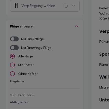
Verpflegung wählen
Badezi
Wohnzi
220V S
Flüge anpassen
Ver
Nur Direktflüge
Frühst
Nur Eurowings-Flüge
Spor
Alle Flüge
Fitnes
Mit Koffer
Ohne Koffer
Well
Flugdauer
Flugdauer
Massa
Bis zu 24 Stunden
Unte
Abflugzeiten
Abflugzeiten