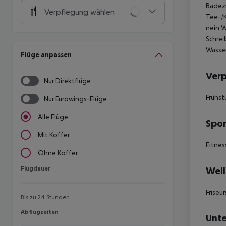
Badezi
Verpflegung wählen
Tee-/K
nein W
Schrei
Wasser
Flüge anpassen
Ver
Nur Direktflüge
Frühst
Nur Eurowings-Flüge
Alle Flüge
Spor
Mit Koffer
Fitnes
Ohne Koffer
Flugdauer
Well
Flugdauer
Frise
Bis zu 24 Stunden
Abflugzeiten
Abflugzeiten
Unte