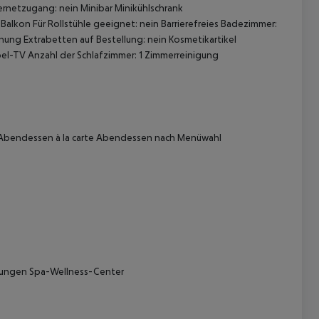
netzugang: nein Minibar Minikühlschrank
Balkon Für Rollstühle geeignet: nein Barrierefreies Badezimmer:
ng Extrabetten auf Bestellung: nein Kosmetikartikel
l-TV Anzahl der Schlafzimmer: 1 Zimmerreinigung
l Abendessen à la carte Abendessen nach Menüwahl
 akzeptieren
ungen Spa-Wellness-Center