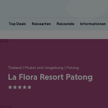
Top Deals
Reisearten
Reiseziele
Informationen
ious
Thailand | Phuket und Umgebung | Patong
La Flora Resort Patong
5