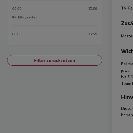
TV-Rau
00:00
23:59
Rückflugzeiten
Rückflugzeiten
Zusä
00:00
23:59
Master
Wich
Filter zurücksetzen
Bei pl
jeweil
bis 3:
Team 
Hinw
Diese 
haben,