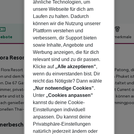
ähnliche Technologien, um
unsere Webseite für dich am
Laufen zu halten. Dadurch
können wir die Nutzung unserer
Plattform verstehen und
ebote
Hotelbeschreibung
Hotelmerkmale
verbessern, dir Support bieten
sowie Inhalte, Angebote und
lbeschreibung
Werbung anzeigen, die für dich
lora Resort Patong
relevant sind und zu dir passen.
5
Klicke auf
„Alle akzeptieren“
,
 Flora Resort ist ein stilvolles Boutique-Resort im Zentrum von Patong
wenn du einverstanden bist. Dir
n und dem Nachtleben gelegen. Der internationale Flughafen Phuket ist
reicht das Nötigste? Dann wähle
n. Die 67 Gästezimmer, Suiten und Poolvillen sind modern gestaltet und
„Nur notwendige Cookies“
.
mmer, private Balkone und kostenfreies WLAN. Das Restaurant Current o
Unter
„Cookies anpassen“
rte und ist bekannt für sein Seafood-Fusion-Menü. Die Gäste können auc
kannst du deine Cookie-
ch genießen. Zu den Resort-Einrichtungen gehören zwei Swimmingpools m
ionellen Thai-Massagen, ein Fitnesscenter und Zimmerservice.
Einstellungen individuell
anpassen. Du kannst deine
merbeschreibung
Privatsphäre-Einstellungen
natürlich jederzeit ändern oder