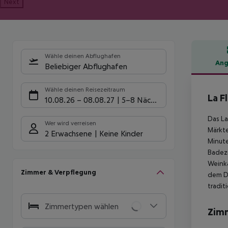
Next
Wähle deinen Abflughafen
Ang
Beliebiger Abflughafen
Hote
Wähle deinen Reisezeitraum
La F
10.08.26
–
08.08.27
5-8 Nächte
Das La
Wer wird verreisen
Märkte
2 Erwachsene
Keine Kinder
Minute
Badezi
Weinka
Zimmer & Verpflegung
dem Da
tradit
Zimmertypen wählen
Zim