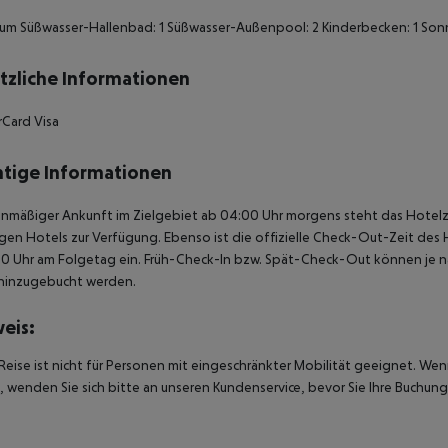
m Süßwasser-Hallenbad: 1 Süßwasser-Außenpool: 2 Kinderbecken: 1 Son
tzliche Informationen
Card Visa
tige Informationen
anmäßiger Ankunft im Zielgebiet ab 04:00 Uhr morgens steht das Hotelz
igen Hotels zur Verfügung. Ebenso ist die offizielle Check-Out-Zeit des 
00 Uhr am Folgetag ein. Früh-Check-In bzw. Spät-Check-Out können je n
hinzugebucht werden.
eis:
Reise ist nicht für Personen mit eingeschränkter Mobilität geeignet. We
 wenden Sie sich bitte an unseren Kundenservice, bevor Sie Ihre Buchung