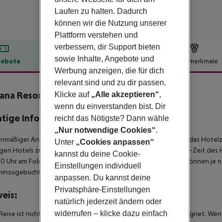
Laufen zu halten. Dadurch
können wir die Nutzung unserer
Plattform verstehen und
verbessern, dir Support bieten
sowie Inhalte, Angebote und
ebote
Hotelbeschreibung
Hotelmerkmale
Werbung anzeigen, die für dich
lbeschreibung
relevant sind und zu dir passen.
ana Resort Patong
Klicke auf
„Alle akzeptieren“
,
4.5
wenn du einverstanden bist. Dir
tige Informationen
reicht das Nötigste? Dann wähle
„Nur notwendige Cookies“
.
anmäßiger Ankunft im Zielgebiet ab 04:00 Uhr morgens steht das Hotelz
Unter
„Cookies anpassen“
igen Hotels zur Verfügung. Ebenso ist die offizielle Check-Out-Zeit des 
kannst du deine Cookie-
00 Uhr am Folgetag ein. Früh-Check-In bzw. Spät-Check-Out können je n
Einstellungen individuell
hinzugebucht werden.
anpassen. Du kannst deine
Privatsphäre-Einstellungen
eis:
natürlich jederzeit ändern oder
widerrufen – klicke dazu einfach
Reise ist nicht für Personen mit eingeschränkter Mobilität geeignet. We