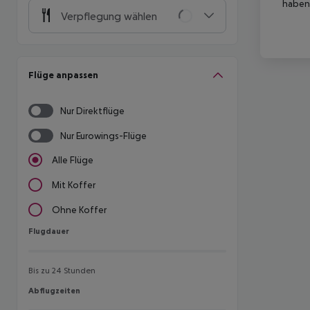
haben,
Verpflegung wählen
Flüge anpassen
Nur Direktflüge
Nur Eurowings-Flüge
Alle Flüge
Mit Koffer
Ohne Koffer
Flugdauer
Flugdauer
Bis zu 24 Stunden
Abflugzeiten
Abflugzeiten