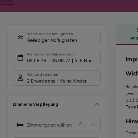
Next
Wähle deinen Abflughafen
Ang
Beliebiger Abflughafen
Hote
Wähle deinen Reisezeitraum
Impi
08.08.26
–
06.08.27
5-8 Nächte
Wich
Wer wird verreisen
2 Erwachsene
Keine Kinder
Bei pl
jeweil
bis 3:
Zimmer & Verpflegung
Team 
Hinw
Zimmertypen wählen
Diese 