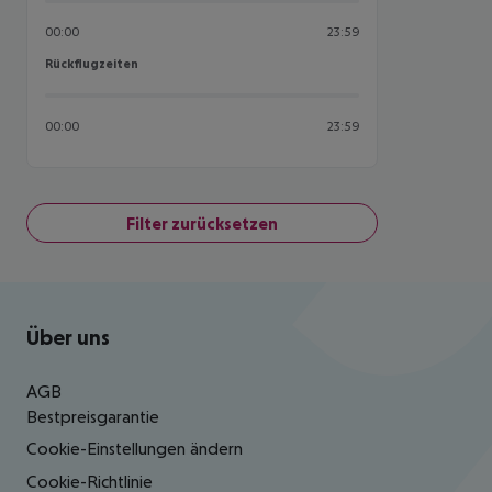
00:00
23:59
Rückflugzeiten
Rückflugzeiten
00:00
23:59
Filter zurücksetzen
Footer
Footer navigation
Über uns
AGB
Bestpreisgarantie
Cookie-Einstellungen ändern
Cookie-Richtlinie