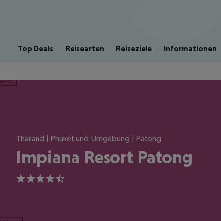
Top Deals
Reisearten
Reiseziele
Informationen
ious
Thailand | Phuket und Umgebung | Patong
Impiana Resort Patong
4.5