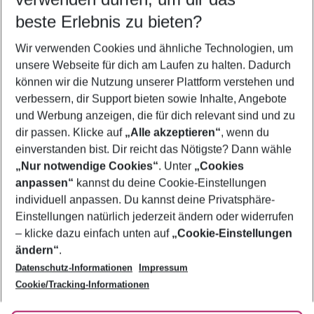
09.08.26
–
07.08.27
5-8 Nächte
beste Erlebnis zu bieten?
Wer wird verreisen
Wir verwenden Cookies und ähnliche Technologien, um
2 Erwachsene
Keine Kinder
unsere Webseite für dich am Laufen zu halten. Dadurch
können wir die Nutzung unserer Plattform verstehen und
Mehr Filter anzeigen
verbessern, dir Support bieten sowie Inhalte, Angebote
und Werbung anzeigen, die für dich relevant sind und zu
dir passen. Klicke auf
„Alle akzeptieren“
, wenn du
einverstanden bist. Dir reicht das Nötigste? Dann wähle
„Nur notwendige Cookies“
. Unter
„Cookies
anpassen“
kannst du deine Cookie-Einstellungen
Footer
Footer navigation
individuell anpassen. Du kannst deine Privatsphäre-
Über uns
Einstellungen natürlich jederzeit ändern oder widerrufen
AGB
– klicke dazu einfach unten auf
„Cookie-Einstellungen
Service & Hilfe
Bestpreisgarantie
ändern“
.
Datenschutz-Informationen
Impressum
Agenturbetreuung
Cookie-Einstellungen ändern
Folge uns
Barrierefreies Reisen
Cookie/Tracking-Informationen
Cookie-Richtlinie
Check-in
Datenschutz