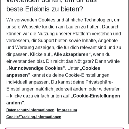
10.08.26
–
08.08.27
5-8 Nächte
beste Erlebnis zu bieten?
Wer wird verreisen
Wir verwenden Cookies und ähnliche Technologien, um
2 Erwachsene
Keine Kinder
unsere Webseite für dich am Laufen zu halten. Dadurch
können wir die Nutzung unserer Plattform verstehen und
Mehr Filter anzeigen
verbessern, dir Support bieten sowie Inhalte, Angebote
und Werbung anzeigen, die für dich relevant sind und zu
dir passen. Klicke auf
„Alle akzeptieren“
, wenn du
einverstanden bist. Dir reicht das Nötigste? Dann wähle
„Nur notwendige Cookies“
. Unter
„Cookies
anpassen“
kannst du deine Cookie-Einstellungen
Footer
Footer navigation
individuell anpassen. Du kannst deine Privatsphäre-
Über uns
Einstellungen natürlich jederzeit ändern oder widerrufen
AGB
– klicke dazu einfach unten auf
„Cookie-Einstellungen
Service & Hilfe
Bestpreisgarantie
ändern“
.
Datenschutz-Informationen
Impressum
Agenturbetreuung
Cookie-Einstellungen ändern
Folge uns
Barrierefreies Reisen
Cookie/Tracking-Informationen
Cookie-Richtlinie
Check-in
Datenschutz