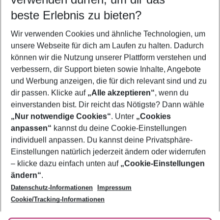
10.08.26
–
08.08.27
5-8 Nächte
beste Erlebnis zu bieten?
Wer wird verreisen
Wir verwenden Cookies und ähnliche Technologien, um
2 Erwachsene
Keine Kinder
unsere Webseite für dich am Laufen zu halten. Dadurch
können wir die Nutzung unserer Plattform verstehen und
Mehr Filter anzeigen
verbessern, dir Support bieten sowie Inhalte, Angebote
und Werbung anzeigen, die für dich relevant sind und zu
dir passen. Klicke auf
„Alle akzeptieren“
, wenn du
einverstanden bist. Dir reicht das Nötigste? Dann wähle
„Nur notwendige Cookies“
. Unter
„Cookies
anpassen“
kannst du deine Cookie-Einstellungen
Footer
Footer navigation
individuell anpassen. Du kannst deine Privatsphäre-
Über uns
Einstellungen natürlich jederzeit ändern oder widerrufen
AGB
– klicke dazu einfach unten auf
„Cookie-Einstellungen
Service & Hilfe
Bestpreisgarantie
ändern“
.
Datenschutz-Informationen
Impressum
Agenturbetreuung
Cookie-Einstellungen ändern
Folge uns
Barrierefreies Reisen
Cookie/Tracking-Informationen
Cookie-Richtlinie
Check-in
Datenschutz