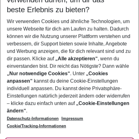
08.08.26
–
06.08.27
5-8 Nächte
beste Erlebnis zu bieten?
Wer wird verreisen
Wir verwenden Cookies und ähnliche Technologien, um
2 Erwachsene
Keine Kinder
unsere Webseite für dich am Laufen zu halten. Dadurch
können wir die Nutzung unserer Plattform verstehen und
Mehr Filter anzeigen
verbessern, dir Support bieten sowie Inhalte, Angebote
und Werbung anzeigen, die für dich relevant sind und zu
dir passen. Klicke auf
„Alle akzeptieren“
, wenn du
einverstanden bist. Dir reicht das Nötigste? Dann wähle
„Nur notwendige Cookies“
. Unter
„Cookies
anpassen“
kannst du deine Cookie-Einstellungen
Footer
Footer navigation
individuell anpassen. Du kannst deine Privatsphäre-
Über uns
Einstellungen natürlich jederzeit ändern oder widerrufen
AGB
– klicke dazu einfach unten auf
„Cookie-Einstellungen
Service & Hilfe
Bestpreisgarantie
ändern“
.
Datenschutz-Informationen
Impressum
Agenturbetreuung
Cookie-Einstellungen ändern
Folge uns
Barrierefreies Reisen
Cookie/Tracking-Informationen
Cookie-Richtlinie
Check-in
Datenschutz