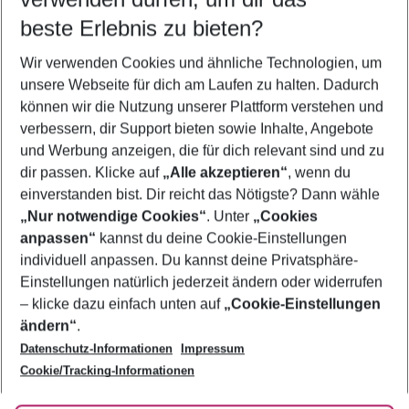
11.08.26
–
09.08.27
5-8 Nächte
beste Erlebnis zu bieten?
Wer wird verreisen
Wir verwenden Cookies und ähnliche Technologien, um
2 Erwachsene
Keine Kinder
unsere Webseite für dich am Laufen zu halten. Dadurch
können wir die Nutzung unserer Plattform verstehen und
Mehr Filter anzeigen
verbessern, dir Support bieten sowie Inhalte, Angebote
und Werbung anzeigen, die für dich relevant sind und zu
dir passen. Klicke auf
„Alle akzeptieren“
, wenn du
einverstanden bist. Dir reicht das Nötigste? Dann wähle
„Nur notwendige Cookies“
. Unter
„Cookies
anpassen“
kannst du deine Cookie-Einstellungen
Footer
Footer navigation
individuell anpassen. Du kannst deine Privatsphäre-
Über uns
Einstellungen natürlich jederzeit ändern oder widerrufen
AGB
– klicke dazu einfach unten auf
„Cookie-Einstellungen
Service & Hilfe
Bestpreisgarantie
ändern“
.
Datenschutz-Informationen
Impressum
Agenturbetreuung
Cookie-Einstellungen ändern
Folge uns
Barrierefreies Reisen
Cookie/Tracking-Informationen
Cookie-Richtlinie
Check-in
Datenschutz