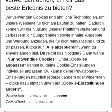
08.08.26
–
06.08.27
5-8 Nächte
beste Erlebnis zu bieten?
Wer wird verreisen
Wir verwenden Cookies und ähnliche Technologien, um
2 Erwachsene
Keine Kinder
unsere Webseite für dich am Laufen zu halten. Dadurch
können wir die Nutzung unserer Plattform verstehen und
Mehr Filter anzeigen
verbessern, dir Support bieten sowie Inhalte, Angebote
und Werbung anzeigen, die für dich relevant sind und zu
dir passen. Klicke auf
„Alle akzeptieren“
, wenn du
einverstanden bist. Dir reicht das Nötigste? Dann wähle
„Nur notwendige Cookies“
. Unter
„Cookies
anpassen“
kannst du deine Cookie-Einstellungen
Footer
Footer navigation
individuell anpassen. Du kannst deine Privatsphäre-
Über uns
Einstellungen natürlich jederzeit ändern oder widerrufen
AGB
– klicke dazu einfach unten auf
„Cookie-Einstellungen
Service & Hilfe
Bestpreisgarantie
ändern“
.
Datenschutz-Informationen
Impressum
Agenturbetreuung
Cookie-Einstellungen ändern
Folge uns
Barrierefreies Reisen
Cookie/Tracking-Informationen
Cookie-Richtlinie
Check-in
Datenschutz