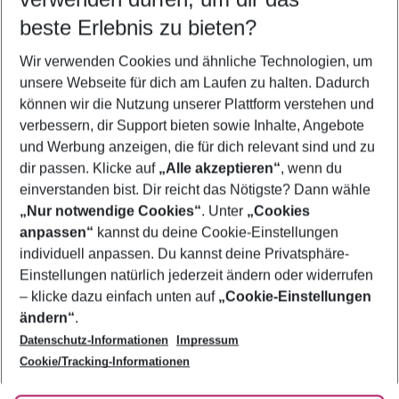
10.08.26
–
08.08.27
5-8 Nächte
beste Erlebnis zu bieten?
Wer wird verreisen
Wir verwenden Cookies und ähnliche Technologien, um
2 Erwachsene
Keine Kinder
unsere Webseite für dich am Laufen zu halten. Dadurch
können wir die Nutzung unserer Plattform verstehen und
Mehr Filter anzeigen
verbessern, dir Support bieten sowie Inhalte, Angebote
und Werbung anzeigen, die für dich relevant sind und zu
dir passen. Klicke auf
„Alle akzeptieren“
, wenn du
einverstanden bist. Dir reicht das Nötigste? Dann wähle
„Nur notwendige Cookies“
. Unter
„Cookies
anpassen“
kannst du deine Cookie-Einstellungen
Footer
Footer navigation
individuell anpassen. Du kannst deine Privatsphäre-
Über uns
Einstellungen natürlich jederzeit ändern oder widerrufen
AGB
– klicke dazu einfach unten auf
„Cookie-Einstellungen
Service & Hilfe
Bestpreisgarantie
ändern“
.
Datenschutz-Informationen
Impressum
Agenturbetreuung
Cookie-Einstellungen ändern
Folge uns
Barrierefreies Reisen
Cookie/Tracking-Informationen
Cookie-Richtlinie
Check-in
Datenschutz