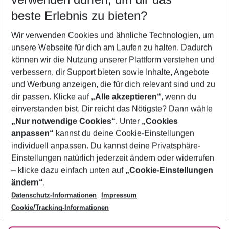
10.08.26
–
08.08.27
5-8 Nächte
beste Erlebnis zu bieten?
Wer wird verreisen
Wir verwenden Cookies und ähnliche Technologien, um
2 Erwachsene
Keine Kinder
unsere Webseite für dich am Laufen zu halten. Dadurch
können wir die Nutzung unserer Plattform verstehen und
Mehr Filter anzeigen
verbessern, dir Support bieten sowie Inhalte, Angebote
und Werbung anzeigen, die für dich relevant sind und zu
dir passen. Klicke auf
„Alle akzeptieren“
, wenn du
einverstanden bist. Dir reicht das Nötigste? Dann wähle
„Nur notwendige Cookies“
. Unter
„Cookies
anpassen“
kannst du deine Cookie-Einstellungen
Footer
Footer navigation
individuell anpassen. Du kannst deine Privatsphäre-
Über uns
Einstellungen natürlich jederzeit ändern oder widerrufen
AGB
– klicke dazu einfach unten auf
„Cookie-Einstellungen
Service & Hilfe
Bestpreisgarantie
ändern“
.
Datenschutz-Informationen
Impressum
Agenturbetreuung
Cookie-Einstellungen ändern
Folge uns
Barrierefreies Reisen
Cookie/Tracking-Informationen
Cookie-Richtlinie
Check-in
Datenschutz