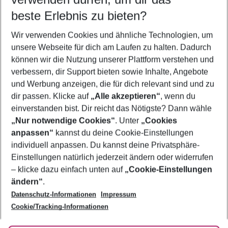
10.08.26
–
08.08.27
5-8 Nächte
beste Erlebnis zu bieten?
Wer wird verreisen
Wir verwenden Cookies und ähnliche Technologien, um
2 Erwachsene
Keine Kinder
unsere Webseite für dich am Laufen zu halten. Dadurch
können wir die Nutzung unserer Plattform verstehen und
Mehr Filter anzeigen
verbessern, dir Support bieten sowie Inhalte, Angebote
und Werbung anzeigen, die für dich relevant sind und zu
dir passen. Klicke auf
„Alle akzeptieren“
, wenn du
einverstanden bist. Dir reicht das Nötigste? Dann wähle
„Nur notwendige Cookies“
. Unter
„Cookies
anpassen“
kannst du deine Cookie-Einstellungen
Footer
Footer navigation
individuell anpassen. Du kannst deine Privatsphäre-
Über uns
Einstellungen natürlich jederzeit ändern oder widerrufen
AGB
– klicke dazu einfach unten auf
„Cookie-Einstellungen
Service & Hilfe
Bestpreisgarantie
ändern“
.
Datenschutz-Informationen
Impressum
Agenturbetreuung
Cookie-Einstellungen ändern
Folge uns
Barrierefreies Reisen
Cookie/Tracking-Informationen
Cookie-Richtlinie
Check-in
Datenschutz