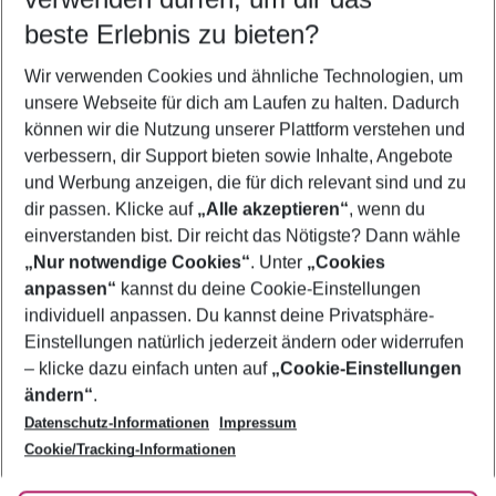
10.08.26
–
08.08.27
5-8 Nächte
beste Erlebnis zu bieten?
Wer wird verreisen
Wir verwenden Cookies und ähnliche Technologien, um
2 Erwachsene
Keine Kinder
unsere Webseite für dich am Laufen zu halten. Dadurch
können wir die Nutzung unserer Plattform verstehen und
Mehr Filter anzeigen
verbessern, dir Support bieten sowie Inhalte, Angebote
und Werbung anzeigen, die für dich relevant sind und zu
dir passen. Klicke auf
„Alle akzeptieren“
, wenn du
einverstanden bist. Dir reicht das Nötigste? Dann wähle
„Nur notwendige Cookies“
. Unter
„Cookies
anpassen“
kannst du deine Cookie-Einstellungen
Footer
Footer navigation
individuell anpassen. Du kannst deine Privatsphäre-
Über uns
Einstellungen natürlich jederzeit ändern oder widerrufen
AGB
– klicke dazu einfach unten auf
„Cookie-Einstellungen
Service & Hilfe
Bestpreisgarantie
ändern“
.
Datenschutz-Informationen
Impressum
Agenturbetreuung
Cookie-Einstellungen ändern
Folge uns
Barrierefreies Reisen
Cookie/Tracking-Informationen
Cookie-Richtlinie
Check-in
Datenschutz