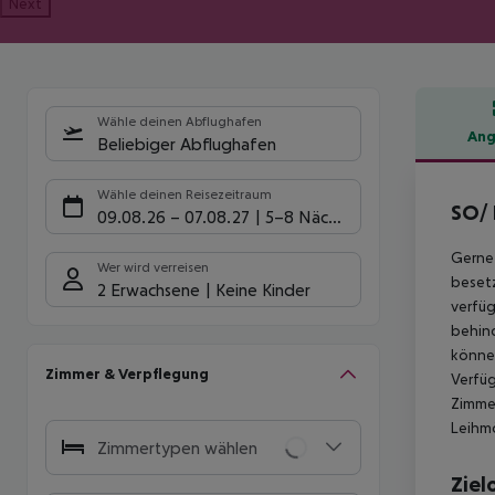
Next
Wähle deinen Abflughafen
Ang
Beliebiger Abflughafen
Hote
Wähle deinen Reisezeitraum
SO/
09.08.26
–
07.08.27
5-8 Nächte
Gerne 
Wer wird verreisen
besetz
2 Erwachsene
Keine Kinder
verfüg
behind
können
Zimmer & Verpflegung
Verfü
Zimmer
Leihmö
Zimmertypen wählen
Ziel