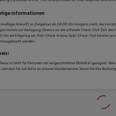
tige Informationen
anmäßiger Ankunft im Zielgebiet ab 04:00 Uhr morgens steht das Hotelz
igen Hotels zur Verfügung. Ebenso ist die offizielle Check-Out-Zeit des 
00 Uhr am Folgetag ein. Früh-Check-In bzw. Spät-Check-Out können je n
hinzugebucht werden.
eis:
Reise ist nicht für Personen mit eingeschränkter Mobilität geeignet. We
 wenden Sie sich bitte an unseren Kundenservice, bevor Sie Ihre Buchung