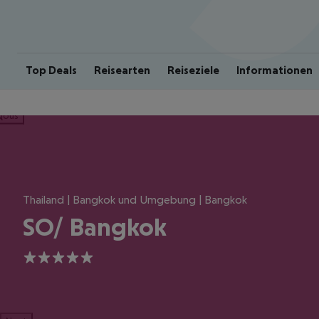
Top Deals
Reisearten
Reiseziele
Informationen
ious
Thailand | Bangkok und Umgebung | Bangkok
SO/ Bangkok
5