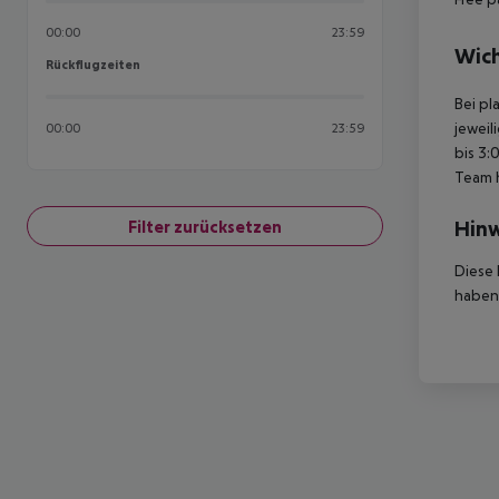
00:00
23:59
Wich
Rückflugzeiten
Rückflugzeiten
Bei pl
jeweil
00:00
23:59
bis 3:
Team 
Hinw
Filter zurücksetzen
Diese 
haben,