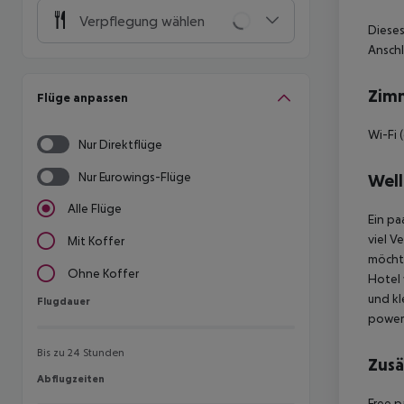
Verpflegung wählen
Dieses
Anschl
Zim
Flüge anpassen
Wi-Fi 
Nur Direktflüge
Nur Eurowings-Flüge
Well
Alle Flüge
Ein pa
viel V
Mit Koffer
möchte
Ohne Koffer
Hotel
und kl
Flugdauer
Flugdauer
powere
Bis zu 24 Stunden
Zusä
Abflugzeiten
Abflugzeiten
Free p