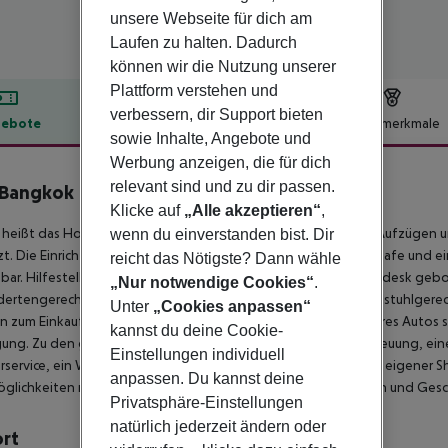
unsere Webseite für dich am
Laufen zu halten. Dadurch
können wir die Nutzung unserer
Plattform verstehen und
verbessern, dir Support bieten
ebote
Hotelbeschreibung
Hotelmerkmale
sowie Inhalte, Angebote und
lbeschreibung
Werbung anzeigen, die für dich
relevant sind und zu dir passen.
 Bangkok
Klicke auf
„Alle akzeptieren“
,
5
heißt das Hotel die Gäste in einem 30-stöckigen Haus mit 8 Aufzügen u
wenn du einverstanden bist. Dir
t. Die Einrichtung umfasst eine Gepäckaufbewahrung, einen Safe und e
reicht das Nötigste? Dann wähle
bar. Hilfestellung bei der Buchung von Ausflügen wird am Tourdesk geb
„Nur notwendige Cookies“
.
ertengerechten Annehmlichkeiten. Das Haus verfügt über rollstuhlgere
Unter
„Cookies anpassen“
 zum Einkaufen und Bummeln genutzt werden. Zum Parken ihres Autos s
kannst du deine Cookie-
gung. Zu den gebotenen Leistungen gehören eine Kinderbetreuung, eine
Einstellungen individuell
service, ein Weckdienst, ein Wäscheservice, ein Friseur und ein eigener
anpassen. Du kannst deine
glichkeiten nutzen. Zur Unterstützung bei der Kommunikation und Gesch
Privatsphäre-Einstellungen
natürlich jederzeit ändern oder
ort