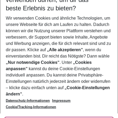
09.08.26
–
07.08.27
5-8 Nächte
beste Erlebnis zu bieten?
Wer wird verreisen
Wir verwenden Cookies und ähnliche Technologien, um
2 Erwachsene
Keine Kinder
unsere Webseite für dich am Laufen zu halten. Dadurch
können wir die Nutzung unserer Plattform verstehen und
Mehr Filter anzeigen
verbessern, dir Support bieten sowie Inhalte, Angebote
und Werbung anzeigen, die für dich relevant sind und zu
dir passen. Klicke auf
„Alle akzeptieren“
, wenn du
einverstanden bist. Dir reicht das Nötigste? Dann wähle
„Nur notwendige Cookies“
. Unter
„Cookies
anpassen“
kannst du deine Cookie-Einstellungen
Footer
Footer navigation
individuell anpassen. Du kannst deine Privatsphäre-
Über uns
Einstellungen natürlich jederzeit ändern oder widerrufen
AGB
– klicke dazu einfach unten auf
„Cookie-Einstellungen
Service & Hilfe
Bestpreisgarantie
ändern“
.
Datenschutz-Informationen
Impressum
Agenturbetreuung
Cookie-Einstellungen ändern
Folge uns
Barrierefreies Reisen
Cookie/Tracking-Informationen
Cookie-Richtlinie
Check-in
Datenschutz