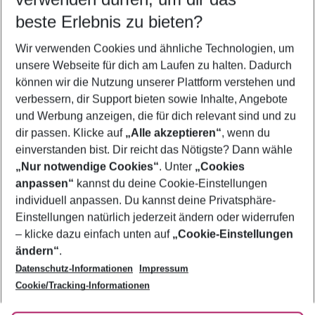
11.08.26
–
09.08.27
5-8 Nächte
beste Erlebnis zu bieten?
Wer wird verreisen
Wir verwenden Cookies und ähnliche Technologien, um
2 Erwachsene
Keine Kinder
unsere Webseite für dich am Laufen zu halten. Dadurch
können wir die Nutzung unserer Plattform verstehen und
Mehr Filter anzeigen
verbessern, dir Support bieten sowie Inhalte, Angebote
und Werbung anzeigen, die für dich relevant sind und zu
dir passen. Klicke auf
„Alle akzeptieren“
, wenn du
einverstanden bist. Dir reicht das Nötigste? Dann wähle
„Nur notwendige Cookies“
. Unter
„Cookies
anpassen“
kannst du deine Cookie-Einstellungen
Footer
Footer navigation
individuell anpassen. Du kannst deine Privatsphäre-
Über uns
Einstellungen natürlich jederzeit ändern oder widerrufen
AGB
– klicke dazu einfach unten auf
„Cookie-Einstellungen
Service & Hilfe
Bestpreisgarantie
ändern“
.
Datenschutz-Informationen
Impressum
Agenturbetreuung
Cookie-Einstellungen ändern
Folge uns
Barrierefreies Reisen
Cookie/Tracking-Informationen
Cookie-Richtlinie
Check-in
Datenschutz