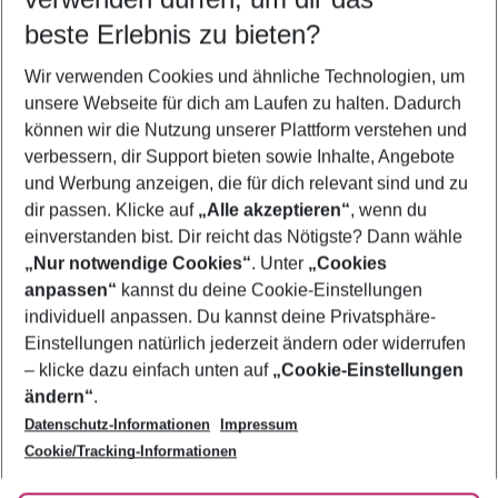
10.08.26
–
08.08.27
5-8 Nächte
beste Erlebnis zu bieten?
Wer wird verreisen
Wir verwenden Cookies und ähnliche Technologien, um
2 Erwachsene
Keine Kinder
unsere Webseite für dich am Laufen zu halten. Dadurch
können wir die Nutzung unserer Plattform verstehen und
Mehr Filter anzeigen
verbessern, dir Support bieten sowie Inhalte, Angebote
und Werbung anzeigen, die für dich relevant sind und zu
dir passen. Klicke auf
„Alle akzeptieren“
, wenn du
einverstanden bist. Dir reicht das Nötigste? Dann wähle
„Nur notwendige Cookies“
. Unter
„Cookies
anpassen“
kannst du deine Cookie-Einstellungen
Footer
Footer navigation
individuell anpassen. Du kannst deine Privatsphäre-
Über uns
Einstellungen natürlich jederzeit ändern oder widerrufen
AGB
– klicke dazu einfach unten auf
„Cookie-Einstellungen
Service & Hilfe
Bestpreisgarantie
ändern“
.
Datenschutz-Informationen
Impressum
Agenturbetreuung
Cookie-Einstellungen ändern
Folge uns
Barrierefreies Reisen
Cookie/Tracking-Informationen
Cookie-Richtlinie
Check-in
Datenschutz