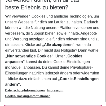
09.08.26
–
07.08.27
5-8 Nächte
beste Erlebnis zu bieten?
Wer wird verreisen
Wir verwenden Cookies und ähnliche Technologien, um
2 Erwachsene
Keine Kinder
unsere Webseite für dich am Laufen zu halten. Dadurch
können wir die Nutzung unserer Plattform verstehen und
Mehr Filter anzeigen
verbessern, dir Support bieten sowie Inhalte, Angebote
und Werbung anzeigen, die für dich relevant sind und zu
dir passen. Klicke auf
„Alle akzeptieren“
, wenn du
einverstanden bist. Dir reicht das Nötigste? Dann wähle
„Nur notwendige Cookies“
. Unter
„Cookies
anpassen“
kannst du deine Cookie-Einstellungen
Footer
Footer navigation
individuell anpassen. Du kannst deine Privatsphäre-
Über uns
Einstellungen natürlich jederzeit ändern oder widerrufen
AGB
– klicke dazu einfach unten auf
„Cookie-Einstellungen
Service & Hilfe
Bestpreisgarantie
ändern“
.
Datenschutz-Informationen
Impressum
Agenturbetreuung
Cookie-Einstellungen ändern
Folge uns
Barrierefreies Reisen
Cookie/Tracking-Informationen
Cookie-Richtlinie
Check-in
Datenschutz