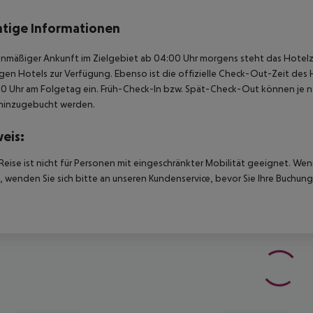
tige Informationen
anmäßiger Ankunft im Zielgebiet ab 04:00 Uhr morgens steht das Hotelz
igen Hotels zur Verfügung. Ebenso ist die offizielle Check-Out-Zeit des 
00 Uhr am Folgetag ein. Früh-Check-In bzw. Spät-Check-Out können je n
hinzugebucht werden.
eis:
Reise ist nicht für Personen mit eingeschränkter Mobilität geeignet. We
 wenden Sie sich bitte an unseren Kundenservice, bevor Sie Ihre Buchung