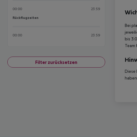
00:00
23:59
Wich
Rückflugzeiten
Rückflugzeiten
Bei pl
jeweil
00:00
23:59
bis 3:
Team 
Hinw
Filter zurücksetzen
Diese 
haben,