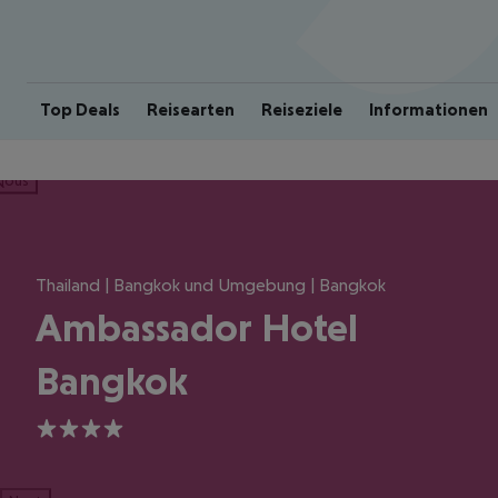
Top Deals
Reisearten
Reiseziele
Informationen
ious
Thailand | Bangkok und Umgebung | Bangkok
Ambassador Hotel
Bangkok
4