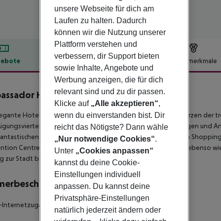
unsere Webseite für dich am
Laufen zu halten. Dadurch
können wir die Nutzung unserer
Plattform verstehen und
verbessern, dir Support bieten
ebote
Hotelbeschreibung
Hotelmerkmale
sowie Inhalte, Angebote und
lbeschreibung
Werbung anzeigen, die für dich
relevant sind und zu dir passen.
assador Hotel Bangkok
Klicke auf
„Alle akzeptieren“
,
4
wenn du einverstanden bist. Dir
egante Hotel Ambassador Bangkok liegt in bester Lage im Herzen der 
gungsviertel der Stadt. Gäste werden von den Dienstleistungen und A
reicht das Nötigste? Dann wähle
fantastischen Auswahl an Restaurants sowie dem hoteleigenen Shoppingz
„Nur notwendige Cookies“
.
tion Centre und der Benjasiri Park sind zu Fuß gut erreichbar, ebenso w
Unter
„Cookies anpassen“
 zur Stadt bieten.
kannst du deine Cookie-
Einstellungen individuell
merbeschreibung
anpassen. Du kannst deine
Privatsphäre-Einstellungen
Internetzugang Raucherzimmer: nein
natürlich jederzeit ändern oder