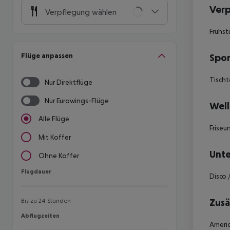
Ver
Verpflegung wählen
Frühst
Flüge anpassen
Spor
Tischt
Nur Direktflüge
Nur Eurowings-Flüge
Well
Alle Flüge
Frise
Mit Koffer
Unte
Ohne Koffer
Flugdauer
Flugdauer
Disco 
Zusä
Bis zu 24 Stunden
Abflugzeiten
Abflugzeiten
Americ