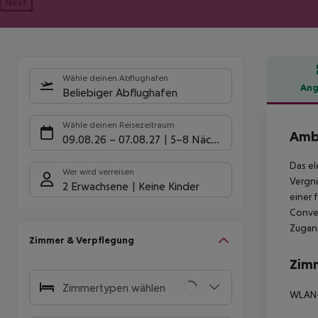
Next
Wähle deinen Abflughafen
Ang
Beliebiger Abflughafen
Hote
Wähle deinen Reisezeitraum
Amb
09.08.26
–
07.08.27
5-8 Nächte
Das el
Wer wird verreisen
Vergnü
2 Erwachsene
Keine Kinder
einer 
Conven
Zugang
Zimmer & Verpflegung
Zim
Zimmertypen wählen
WLAN-